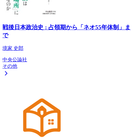
戦後日本政治史 : 占領期から「ネオ55年体制」ま
で
境家 史郎
中央公論社
その他