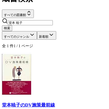
すべての図書館
検索
すべてのジャンル
新着順
全
1
件
1
/
1
ページ
堂本暁子のDV施策最前線