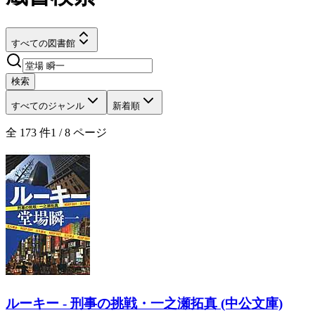
すべての図書館
検索
すべてのジャンル
新着順
全
173
件
1
/
8
ページ
ルーキー - 刑事の挑戦・一之瀬拓真 (中公文庫)