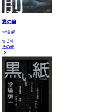
宴の前
堂場 瞬一
集英社
その他