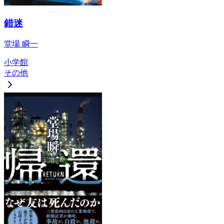
錯迷
堂場 瞬一
小学館
その他