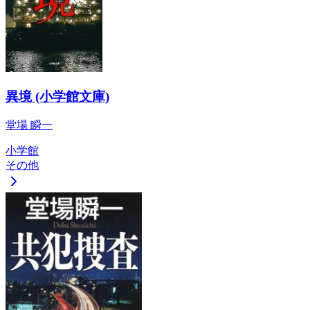
異境 (小学館文庫)
堂場 瞬一
小学館
その他