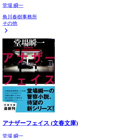
堂場 瞬一
角川春樹事務所
その他
アナザーフェイス (文春文庫)
堂場 瞬一