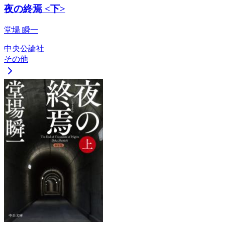
夜の終焉 <下>
堂場 瞬一
中央公論社
その他