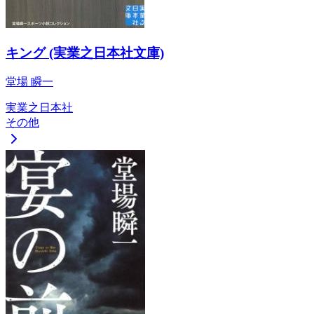
キング (実業之日本社文庫)
堂場 瞬一
実業之日本社
その他