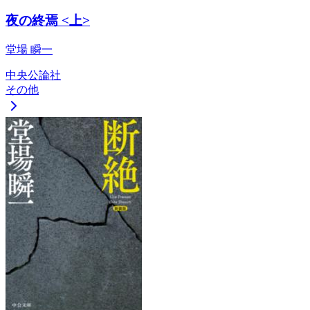
夜の終焉 <上>
堂場 瞬一
中央公論社
その他