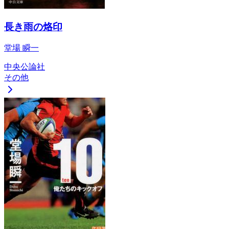
長き雨の烙印
堂場 瞬一
中央公論社
その他