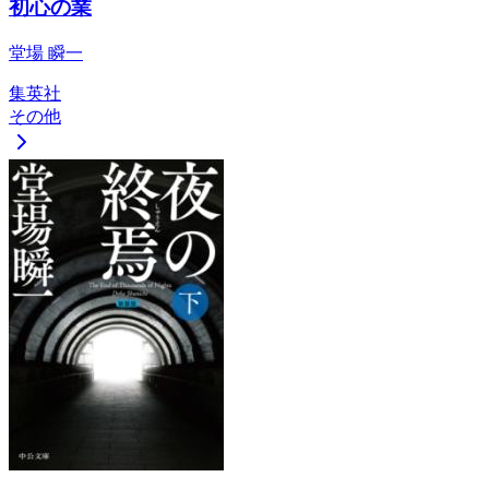
初心の業
堂場 瞬一
集英社
その他