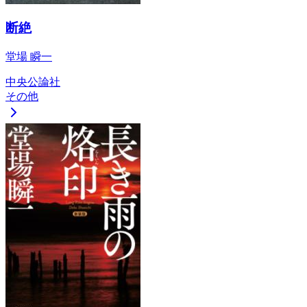
断絶
堂場 瞬一
中央公論社
その他