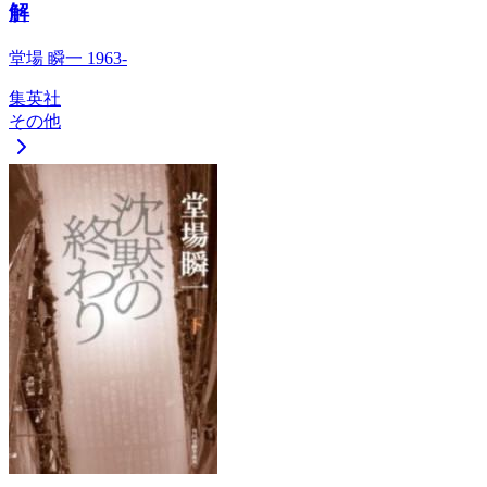
解
堂場 瞬一 1963-
集英社
その他