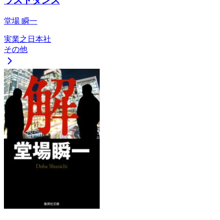
ラストダンス
堂場 瞬一
実業之日本社
その他