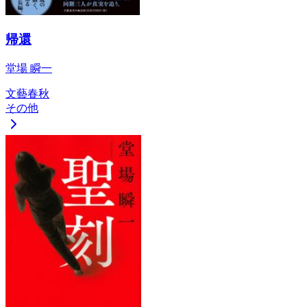
帰還
堂場 瞬一
文藝春秋
その他