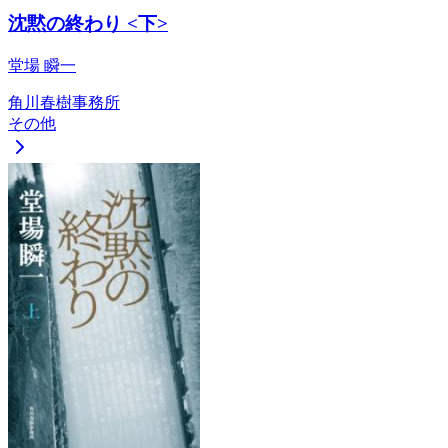
沈黙の終わり <下>
堂場 瞬一
角川春樹事務所
その他