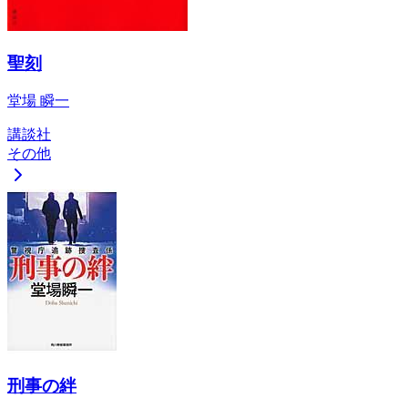
聖刻
堂場 瞬一
講談社
その他
刑事の絆