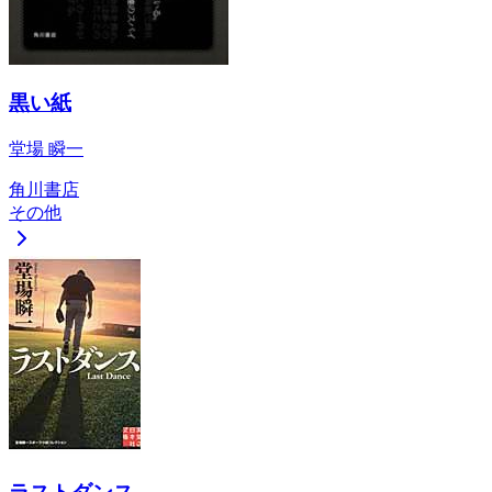
黒い紙
堂場 瞬一
角川書店
その他