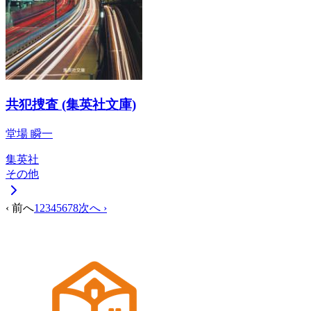
共犯捜査 (集英社文庫)
堂場 瞬一
集英社
その他
‹ 前へ
1
2
3
4
5
6
7
8
次へ ›