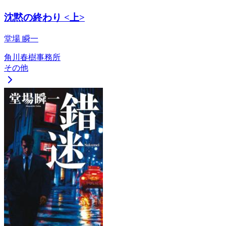
沈黙の終わり <上>
堂場 瞬一
角川春樹事務所
その他