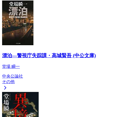
漂泊―警視庁失踪課・高城賢吾 (中公文庫)
堂場 瞬一
中央公論社
その他