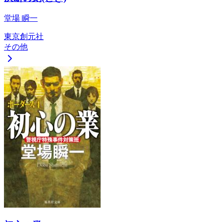
堂場 瞬一
東京創元社
その他