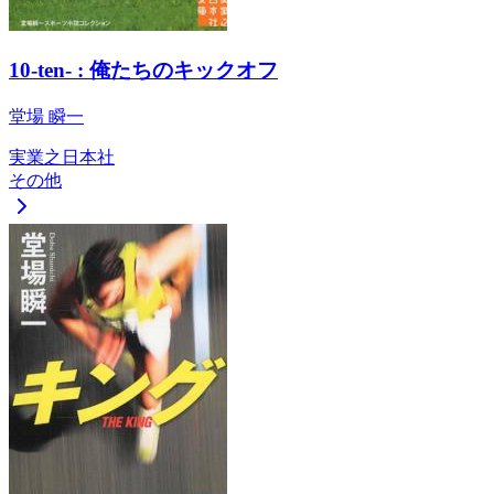
10-ten- : 俺たちのキックオフ
堂場 瞬一
実業之日本社
その他