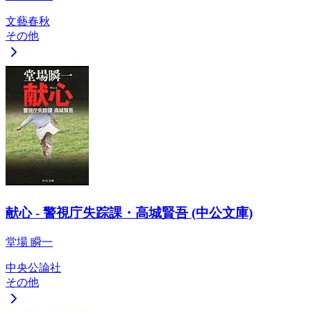
文藝春秋
その他
献心 - 警視庁失踪課・高城賢吾 (中公文庫)
堂場 瞬一
中央公論社
その他