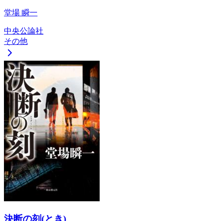
堂場 瞬一
中央公論社
その他
決断の刻(とき)