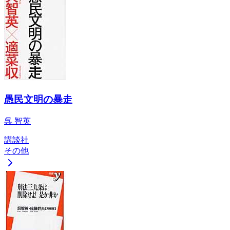
愚民文明の暴走
呉 智英
講談社
その他