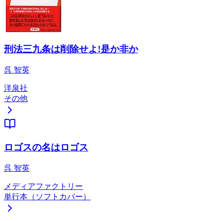
刑法三九条は削除せよ!是か非か
呉 智英
洋泉社
その他
ロゴスの名はロゴス
呉 智英
メディアファクトリー
単行本（ソフトカバー）