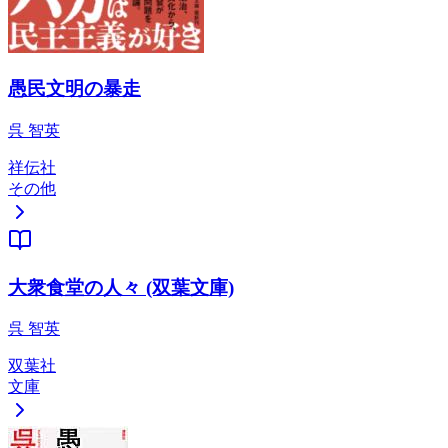
愚民文明の暴走
呉 智英
祥伝社
その他
大衆食堂の人々 (双葉文庫)
呉 智英
双葉社
文庫