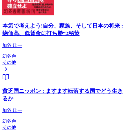
本気で考えよう!自分、家族、そして日本の将来 :
物価高、低賃金に打ち勝つ秘策
加谷 珪一
幻冬舎
その他
貧乏国ニッポン : ますます転落する国でどう生き
るか
加谷 珪一
幻冬舎
その他