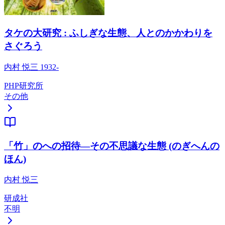
タケの大研究 : ふしぎな生態、人とのかかわりを
さぐろう
内村 悦三 1932-
PHP研究所
その他
「竹」のへの招待―その不思議な生態 (のぎへんの
ほん)
内村 悦三
研成社
不明