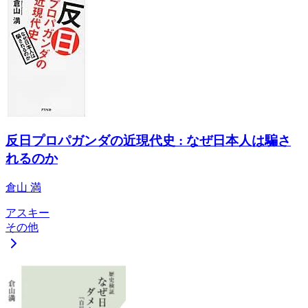
反日プロパガンダの近現代史 : なぜ日本人は騙さ
れるのか
倉山 満
アスキー
その他