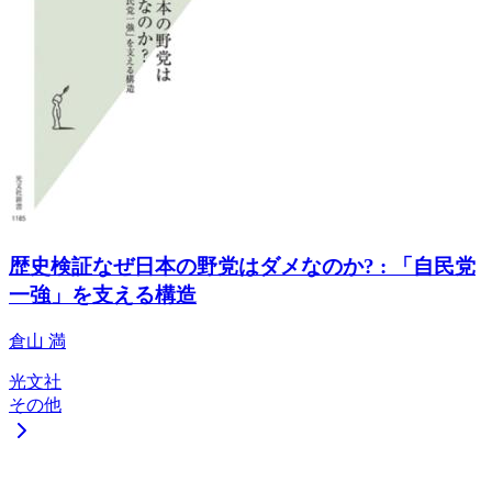
歴史検証なぜ日本の野党はダメなのか? : 「自民党
一強」を支える構造
倉山 満
光文社
その他