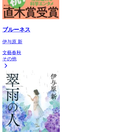
ブルーネス
伊与原 新
文藝春秋
その他