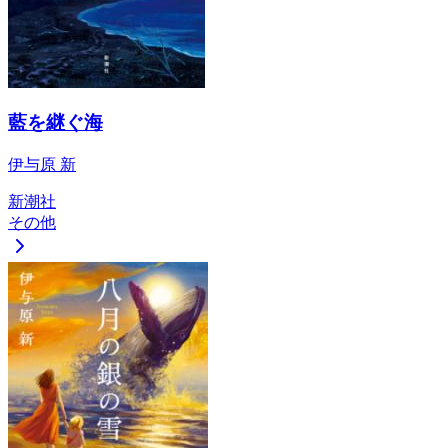
藍を継ぐ海
伊与原 新
新潮社
その他