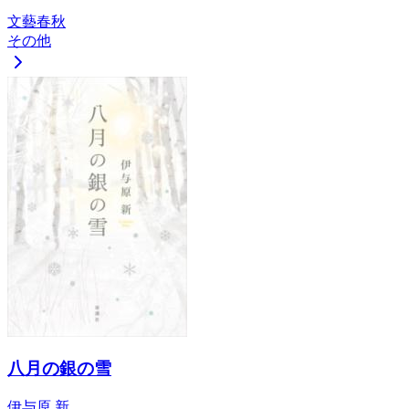
文藝春秋
その他
八月の銀の雪
伊与原 新