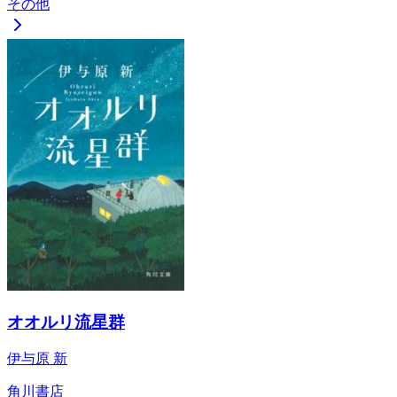
その他
オオルリ流星群
伊与原 新
角川書店