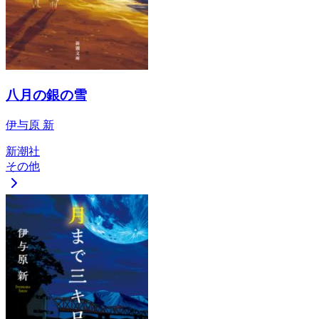
八月の銀の雪
伊与原 新
新潮社
その他