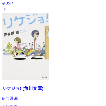
その他
リケジョ! (角川文庫)
伊与原 新