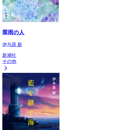
翠雨の人
伊与原 新
新潮社
その他