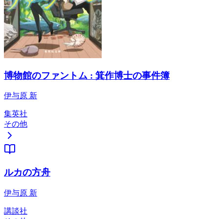
博物館のファントム : 箕作博士の事件簿
伊与原 新
集英社
その他
ルカの方舟
伊与原 新
講談社