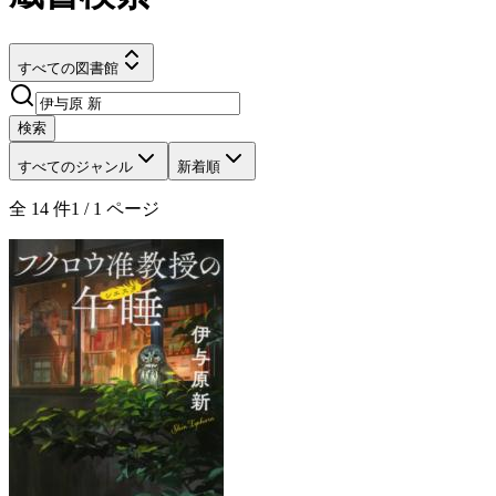
すべての図書館
検索
すべてのジャンル
新着順
全
14
件
1
/
1
ページ