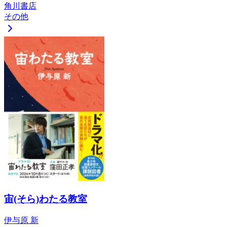
角川書店
その他
宙(そら)わたる教室
伊与原 新