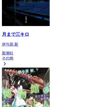
月まで三キロ
伊与原 新
新潮社
その他