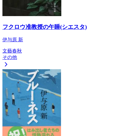
フクロウ准教授の午睡(シエスタ)
伊与原 新
文藝春秋
その他