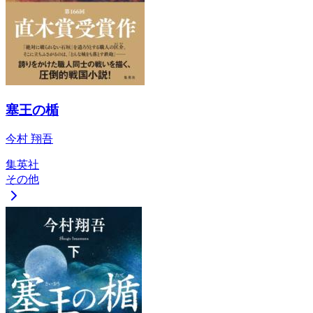
塞王の楯
今村 翔吾
集英社
その他