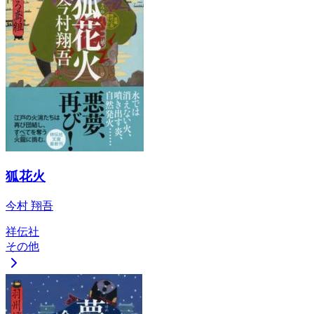
狐花火
今村 翔吾
祥伝社
その他