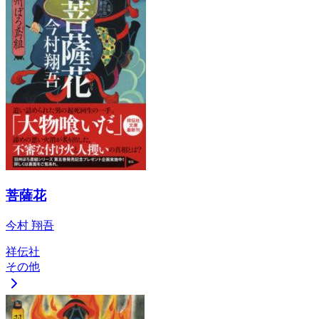
菩薩花
今村 翔吾
祥伝社
その他