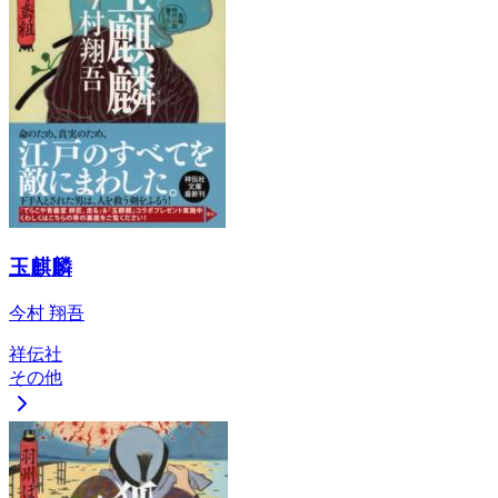
玉麒麟
今村 翔吾
祥伝社
その他