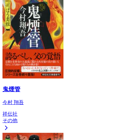
鬼煙管
今村 翔吾
祥伝社
その他