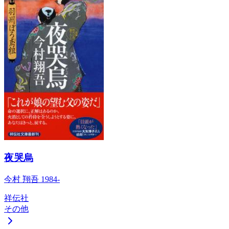
夜哭烏
今村 翔吾 1984-
祥伝社
その他