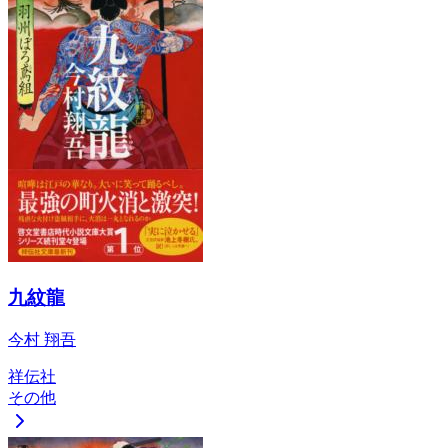
九紋龍
今村 翔吾
祥伝社
その他