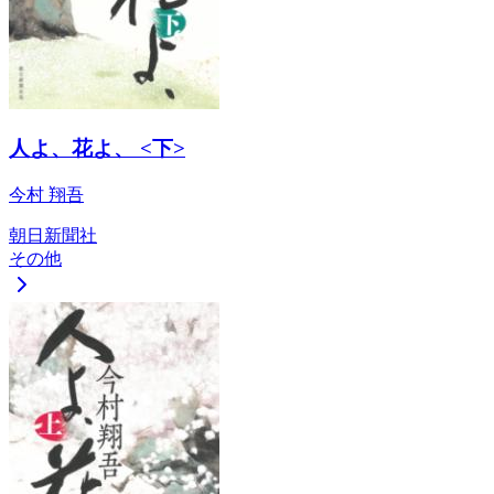
人よ、花よ、 <下>
今村 翔吾
朝日新聞社
その他