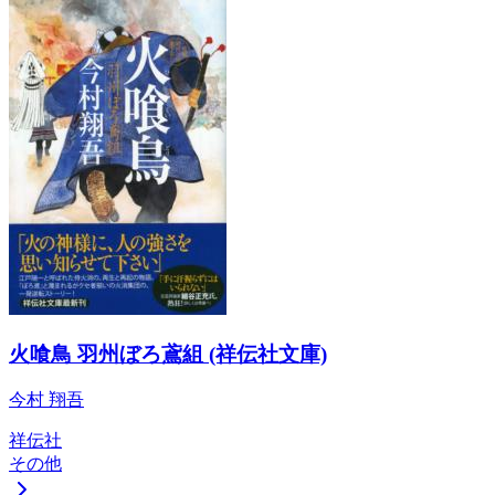
火喰鳥 羽州ぼろ鳶組 (祥伝社文庫)
今村 翔吾
祥伝社
その他