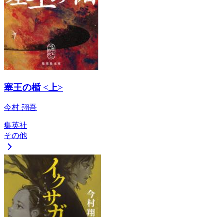
塞王の楯 <上>
今村 翔吾
集英社
その他