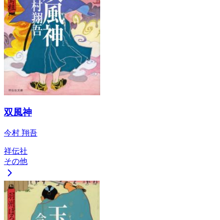
双風神
今村 翔吾
祥伝社
その他