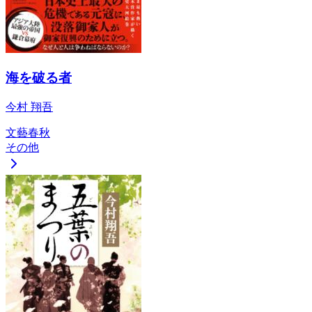
海を破る者
今村 翔吾
文藝春秋
その他