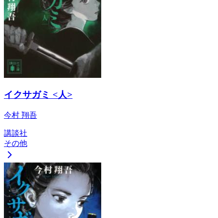
イクサガミ <人>
今村 翔吾
講談社
その他