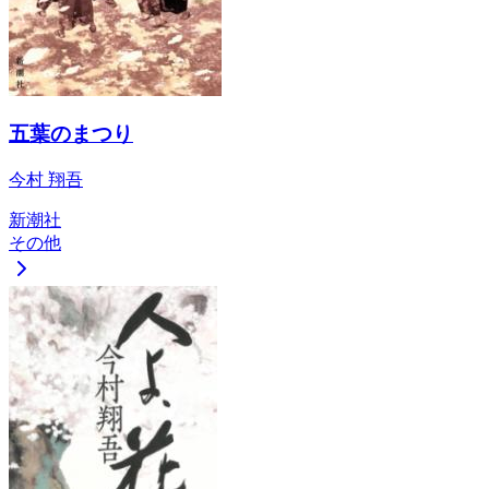
五葉のまつり
今村 翔吾
新潮社
その他