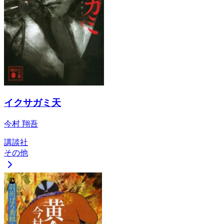
イクサガミ天
今村 翔吾
講談社
その他