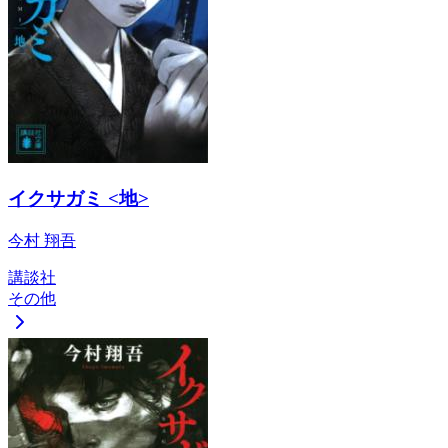
イクサガミ <地>
今村 翔吾
講談社
その他