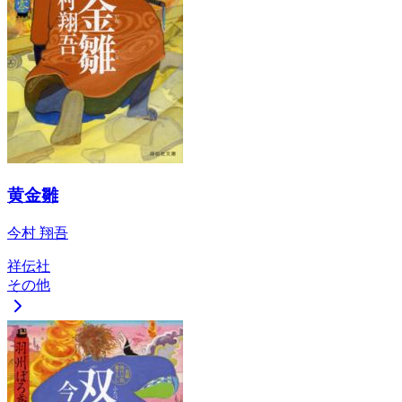
黄金雛
今村 翔吾
祥伝社
その他