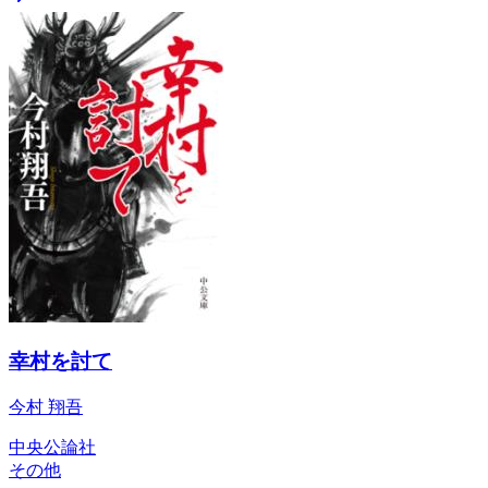
幸村を討て
今村 翔吾
中央公論社
その他