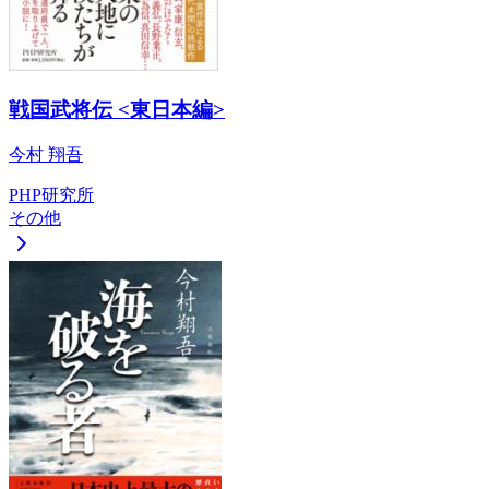
戦国武将伝 <東日本編>
今村 翔吾
PHP研究所
その他