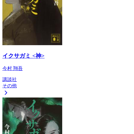
イクサガミ <神>
今村 翔吾
講談社
その他