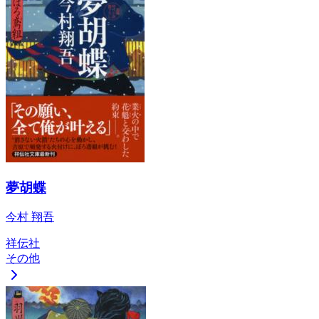
夢胡蝶
今村 翔吾
祥伝社
その他