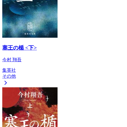
塞王の楯 <下>
今村 翔吾
集英社
その他