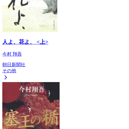
人よ、花よ、 <上>
今村 翔吾
朝日新聞社
その他