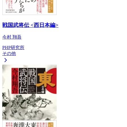
戦国武将伝 <西日本編>
今村 翔吾
PHP研究所
その他