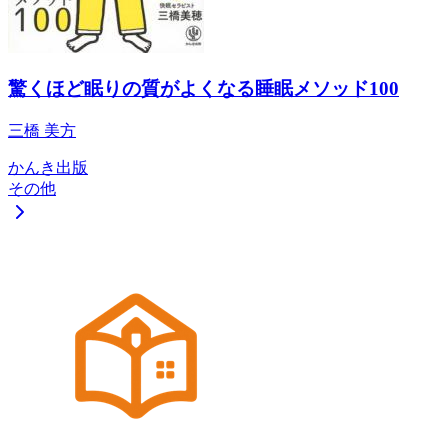
驚くほど眠りの質がよくなる睡眠メソッド100
三橋 美方
かんき出版
その他