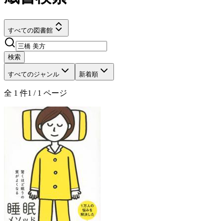
すべての図書館
検索
すべてのジャンル
新着順
全
1
件
1
/
1
ページ