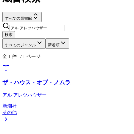
すべての図書館
検索
すべてのジャンル
新着順
全
1
件
1
/
1
ページ
ザ・ハウス・オブ・ノムラ
アル アレツハウザー
新潮社
その他