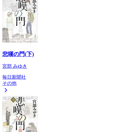
悲嘆の門(下)
宮部 みゆき
毎日新聞社
その他