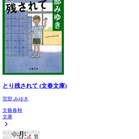
とり残されて (文春文庫)
宮部 みゆき
文藝春秋
文庫