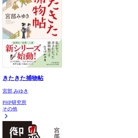
きたきた捕物帖
宮部 みゆき
PHP研究所
その他