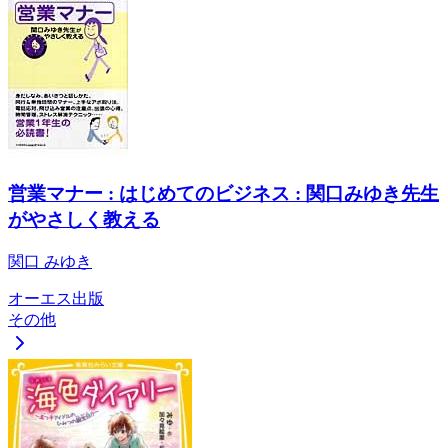
営業マナー : はじめてのビジネス : 関口みゆき先生
がやさしく教える
関口 みゆき
オーエス出版
その他