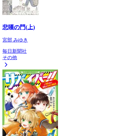
悲嘆の門(上)
宮部 みゆき
毎日新聞社
その他