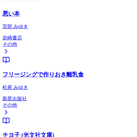
悪い本
宮部 みゆき
岩崎書店
その他
フリージングで作りおき離乳食
松尾 みゆき
新星出版社
その他
チヨ子 (光文社文庫)