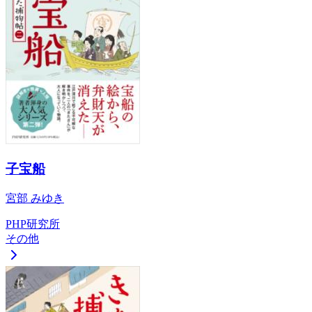
子宝船
宮部 みゆき
PHP研究所
その他