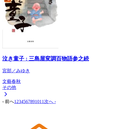
泣き童子 : 三島屋変調百物語参之続
宮部／みゆき
文藝春秋
その他
‹ 前へ
1
2
3
4
5
6
7
8
9
10
11
次へ ›