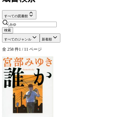
すべての図書館
検索
すべてのジャンル
新着順
全
258
件
1
/
11
ページ