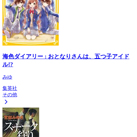
海色ダイアリー : おとなりさんは、五つ子アイド
ル!?
みゆ
集英社
その他