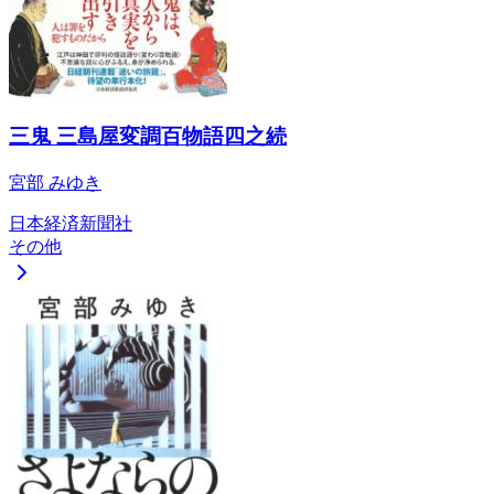
三鬼 三島屋変調百物語四之続
宮部 みゆき
日本経済新聞社
その他