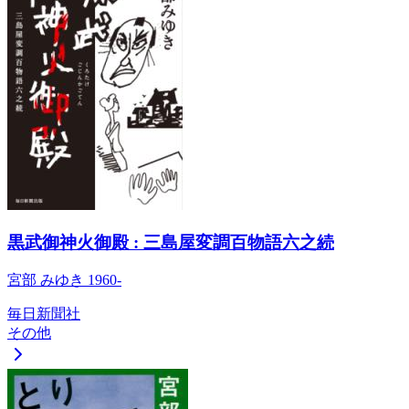
黒武御神火御殿 : 三島屋変調百物語六之続
宮部 みゆき 1960-
毎日新聞社
その他