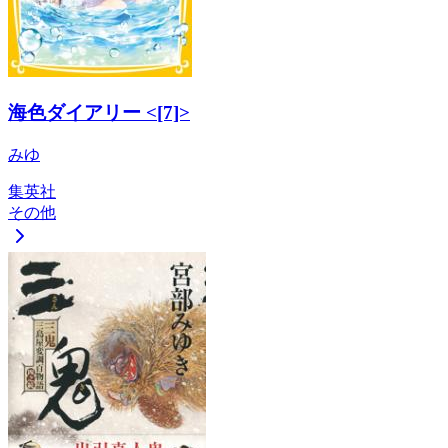
海色ダイアリー <[7]>
みゆ
集英社
その他