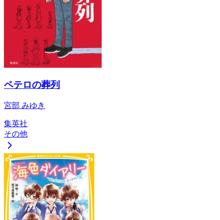
ペテロの葬列
宮部 みゆき
集英社
その他