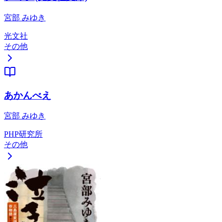
宮部 みゆき
光文社
その他
あかんべえ
宮部 みゆき
PHP研究所
その他