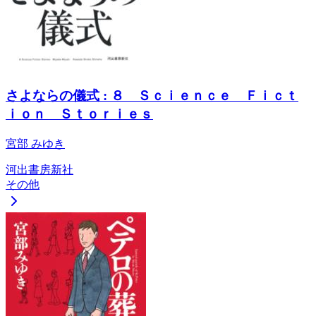
さよならの儀式 : ８ Ｓｃｉｅｎｃｅ Ｆｉｃｔ
ｉｏｎ Ｓｔｏｒｉｅｓ
宮部 みゆき
河出書房新社
その他