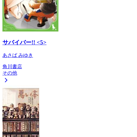
サバイバー!! <5>
あさば みゆき
角川書店
その他