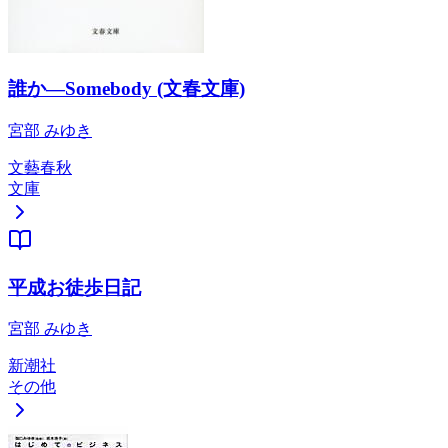
誰か―Somebody (文春文庫)
宮部 みゆき
文藝春秋
文庫
平成お徒歩日記
宮部 みゆき
新潮社
その他