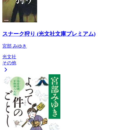
スナーク狩り (光文社文庫プレミアム)
宮部 みゆき
光文社
その他