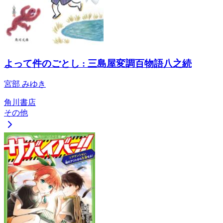
よって件のごとし : 三島屋変調百物語八之続
宮部 みゆき
角川書店
その他