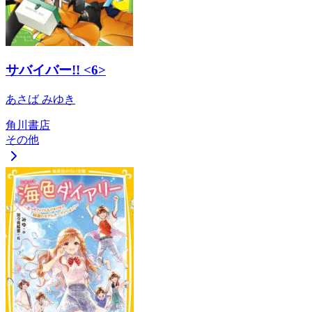
サバイバー!! <6>
あさば みゆき
角川書店
その他