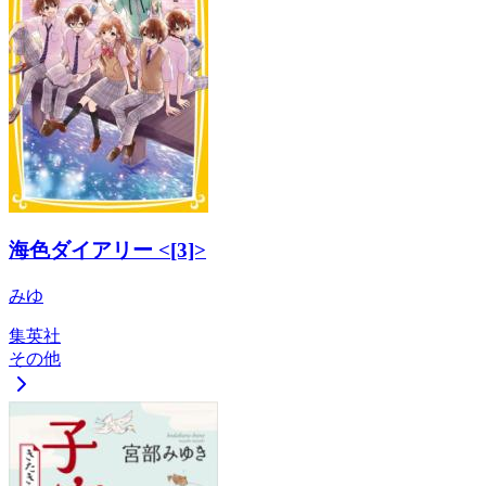
海色ダイアリー <[3]>
みゆ
集英社
その他