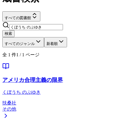
すべての図書館
検索
すべてのジャンル
新着順
全
1
件
1
/
1
ページ
アメリカ合理主義の限界
くぼうち のぶゆき
扶桑社
その他