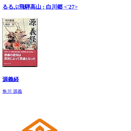
るるぶ飛騨高山 : 白川郷 <'27>
源義経
角川 源義