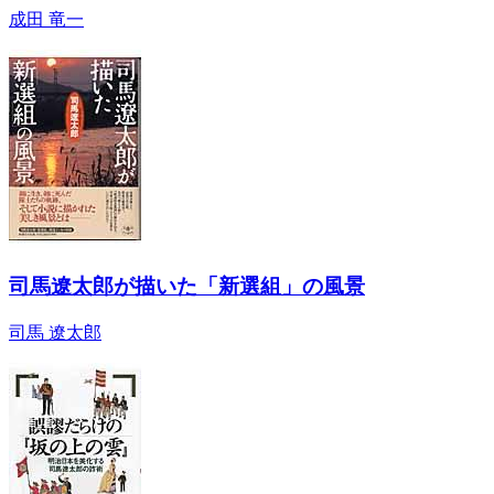
成田 竜一
司馬遼太郎が描いた「新選組」の風景
司馬 遼太郎