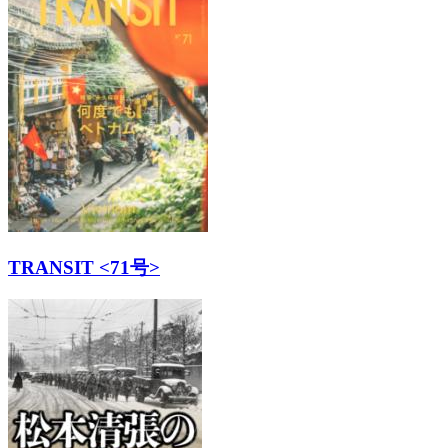
TRANSIT <71号>