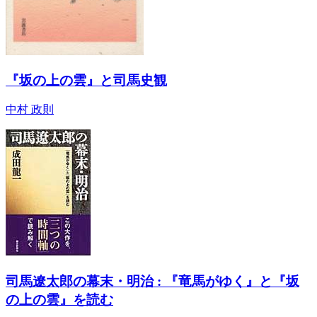
『坂の上の雲』と司馬史観
中村 政則
司馬遼太郎の幕末・明治 : 『竜馬がゆく』と『坂
の上の雲』を読む