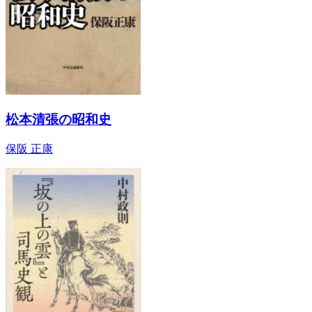
松本清張の昭和史
保阪 正康