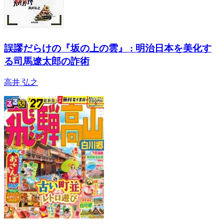
誤謬だらけの『坂の上の雲』 : 明治日本を美化す
る司馬遼太郎の詐術
高井 弘之