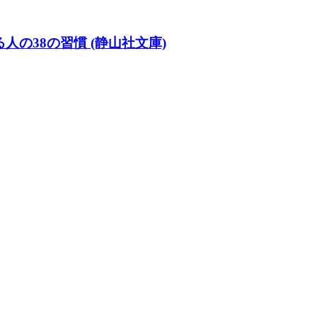
の38の習慣 (静山社文庫)