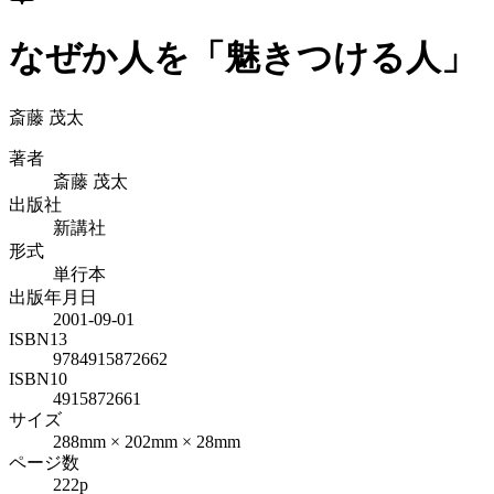
なぜか人を「魅きつける人」
斎藤 茂太
著者
斎藤 茂太
出版社
新講社
形式
単行本
出版年月日
2001-09-01
ISBN13
9784915872662
ISBN10
4915872661
サイズ
288mm × 202mm × 28mm
ページ数
222p