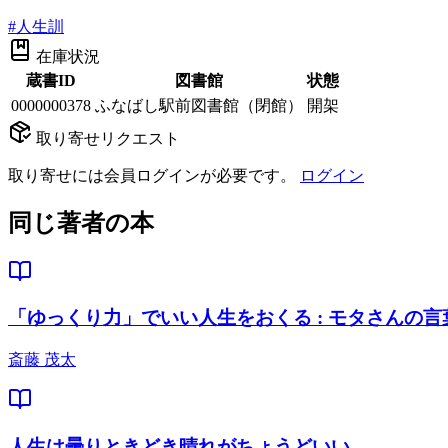
#
人生訓
在庫状況
蔵書ID
図書館
状態
0000000378
ふなばし駅前図書館（閉館）
開架
取り寄せリクエスト
取り寄せには会員ログインが必要です。
ログイン
同じ著者の本
「ゆっくり力」でいい人生をおくる : モタさんの言
斎藤 茂太
人生は曇りときどき晴れがちょうどいい