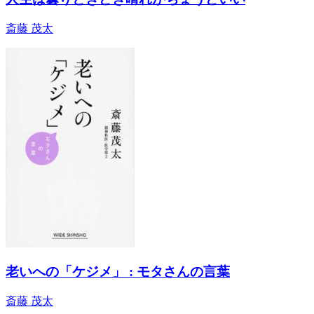
斎藤 茂太
老いへの「ケジメ」 : モタさんの言葉
斎藤 茂太