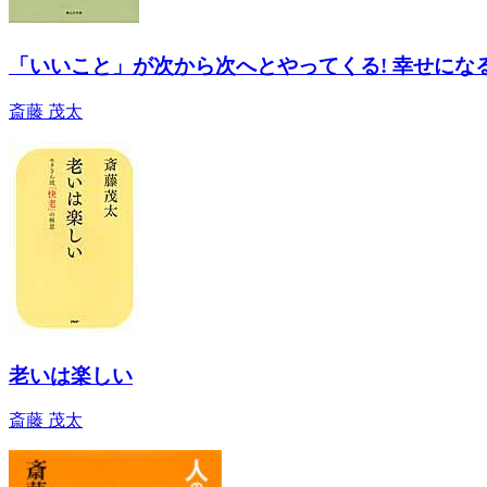
「いいこと」が次から次へとやってくる! 幸せになる人
斎藤 茂太
老いは楽しい
斎藤 茂太