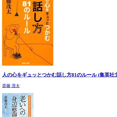
人の心をギュッとつかむ話し方81のルール (集英社
斎藤 茂太