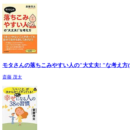
モタさんの落ちこみやすい人の"大丈夫! "な考え方(
斎藤 茂太