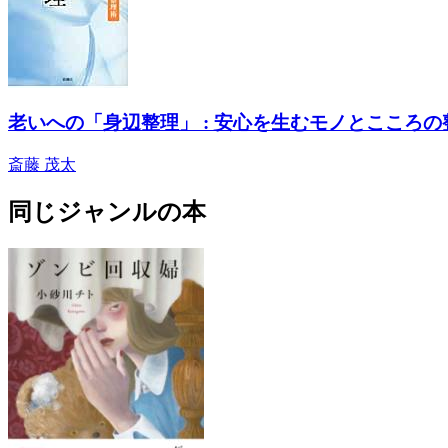
老いへの「身辺整理」 : 安心を生むモノとこころの
斎藤 茂太
同じジャンルの本