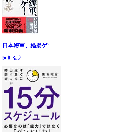
日本海軍、錨揚ゲ!
阿川 弘之