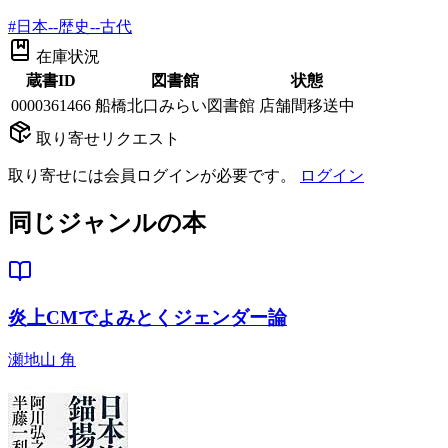
#
日本--歴史--古代
在庫状況
蔵書ID
図書館
状態
0000361466
船橋北口みらい図書館
店舗間移送中
取り寄せリクエスト
取り寄せには会員ログインが必要です。
ログイン
同じジャンルの本
炎上CMでよみとくジェンダー論
瀬地山 角