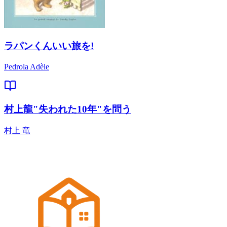
ラパンくんいい旅を!
Pedrola Adèle
村上龍"失われた10年"を問う
村上 竜