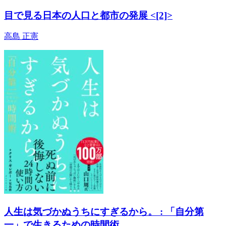
目で見る日本の人口と都市の発展 <[2]>
高島 正憲
人生は気づかぬうちにすぎるから。 : 「自分第
一」で生きるための時間術