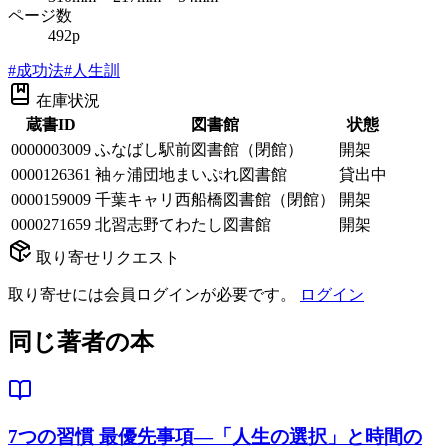
ページ数
492p
#
成功法
#
人生訓
在庫状況
蔵書ID
図書館
状態
0000003009
ふなばし駅前図書館（閉館）
開架
0000126361
袖ヶ浦団地まいぷれ図書館
貸出中
0000159009
千葉キャリ西船橋図書館（閉館）
開架
0000271659
北習志野てわたし図書館
開架
取り寄せリクエスト
取り寄せには会員ログインが必要です。
ログイン
同じ著者の本
7つの習慣 最優先事項―「人生の選択」と時間の