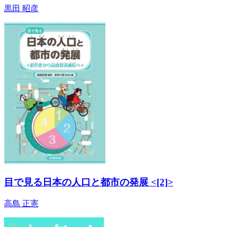
黒田 昭彦
目で見る日本の人口と都市の発展 <[2]>
高島 正憲