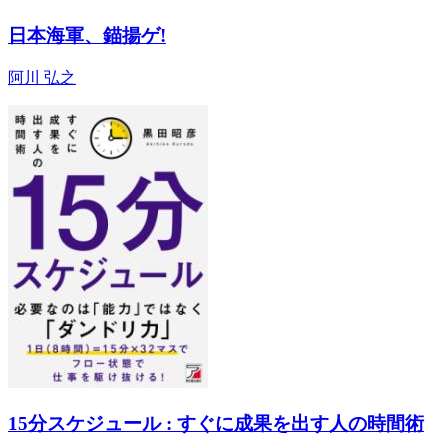
日本海軍、錨揚ゲ!
阿川 弘之
15分スケジュール : すぐに成果を出す人の時間術