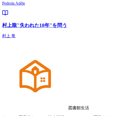
Pedrola Adèle
村上龍"失われた10年"を問う
村上 竜
図書館生活