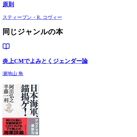
原則
スティーブン・R. コヴィー
同じジャンルの本
炎上CMでよみとくジェンダー論
瀬地山 角