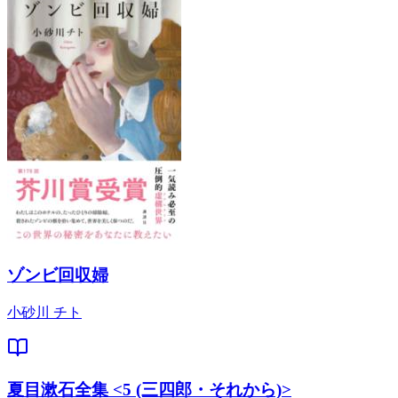
ゾンビ回収婦
小砂川 チト
夏目漱石全集 <5 (三四郎・それから)>