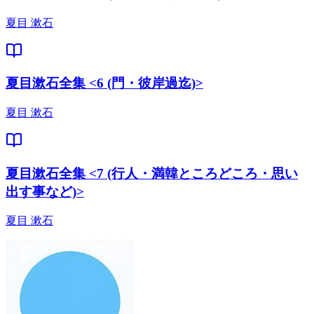
夏目 漱石
夏目漱石全集 <6 (門・彼岸過迄)>
夏目 漱石
夏目漱石全集 <7 (行人・満韓ところどころ・思い
出す事など)>
夏目 漱石