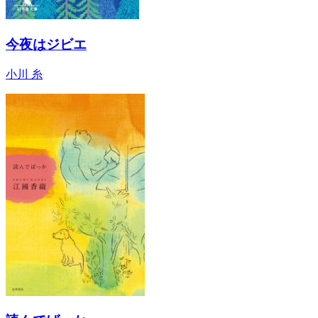
今夜はジビエ
小川 糸