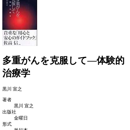
多重がんを克服して―体験的
治療学
黒川 宣之
著者
黒川 宣之
出版社
金曜日
形式