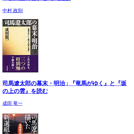
中村 政則
司馬遼太郎の幕末・明治 : 『竜馬がゆく』と『坂
の上の雲』を読む
成田 竜一