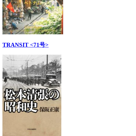
TRANSIT <71号>