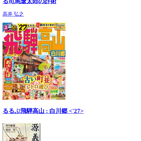
る司馬遼太郎の詐術
高井 弘之
るるぶ飛騨高山 : 白川郷 <'27>