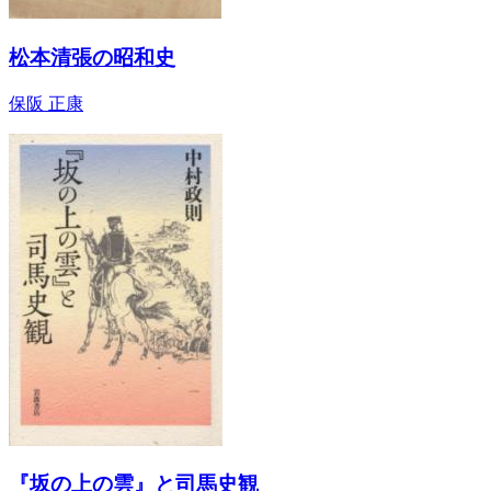
松本清張の昭和史
保阪 正康
『坂の上の雲』と司馬史観