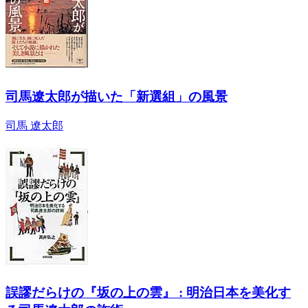
司馬遼太郎が描いた「新選組」の風景
司馬 遼太郎
誤謬だらけの『坂の上の雲』 : 明治日本を美化す