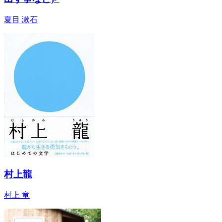
夏目 漱石
村上龍
村上 竜