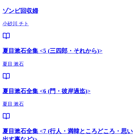
ゾンビ回収婦
小砂川 チト
夏目漱石全集 <5 (三四郎・それから)>
夏目 漱石
夏目漱石全集 <6 (門・彼岸過迄)>
夏目 漱石
夏目漱石全集 <7 (行人・満韓ところどころ・思い
出す事など)>