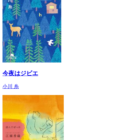
今夜はジビエ
小川 糸