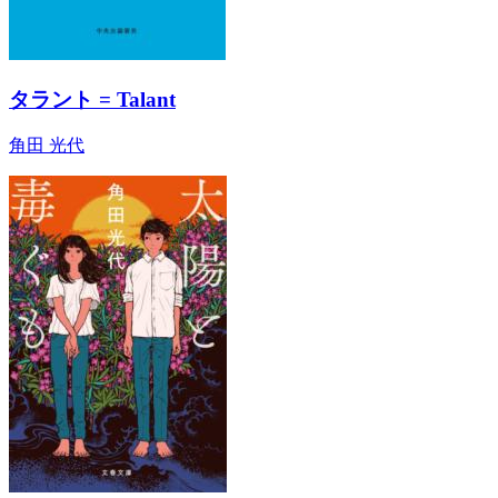
タラント = Talant
角田 光代