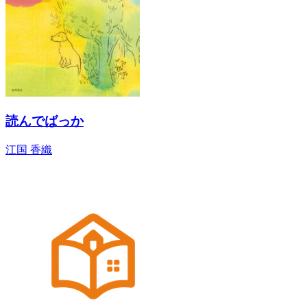
読んでばっか
江国 香織