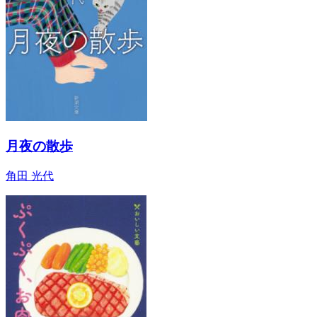
月夜の散歩
角田 光代