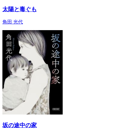
太陽と毒ぐも
角田 光代
坂の途中の家