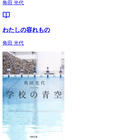
角田 光代
わたしの容れもの
角田 光代