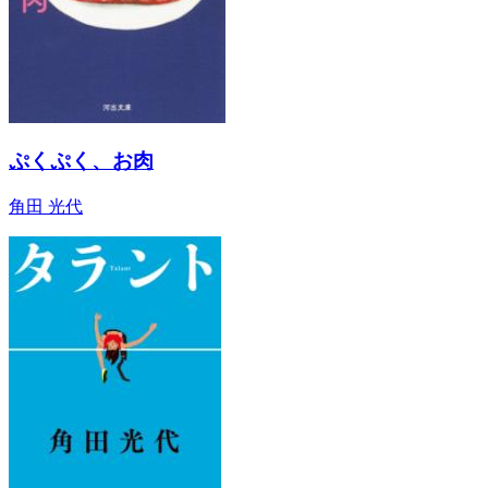
ぷくぷく、お肉
角田 光代