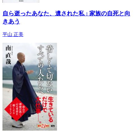
自ら逝ったあなた、遺された私 : 家族の自死と向
きあう
平山 正美