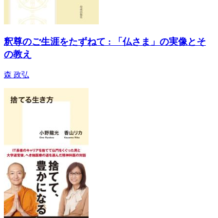
釈尊のご生涯をたずねて : 「仏さま」の実像とそ
の教え
森 政弘