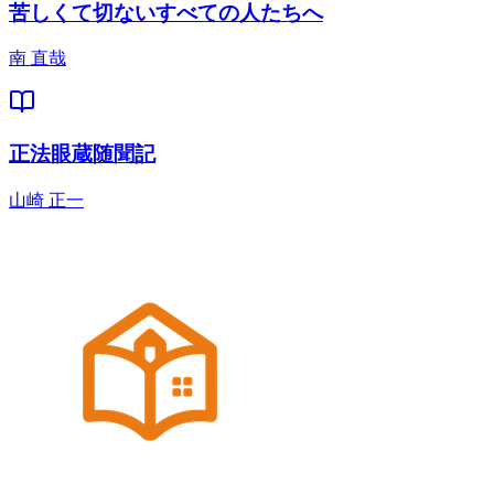
苦しくて切ないすべての人たちへ
南 直哉
正法眼蔵随聞記
山崎 正一