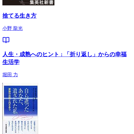
捨てる生き方
小野 龍光
人生・成熟へのヒント : 「折り返し」からの幸福
生活学
堀田 力