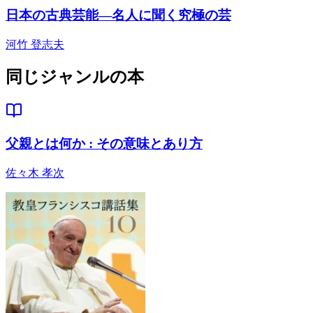
日本の古典芸能―名人に聞く究極の芸
河竹 登志夫
同じジャンルの本
父親とは何か : その意味とあり方
佐々木 孝次