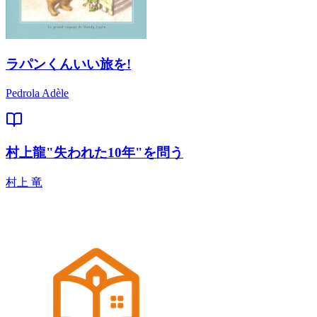
ラパンくんいい旅を!
Pedrola Adèle
村上龍"失われた10年"を問う
村上 竜