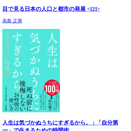
目で見る日本の人口と都市の発展 <[2]>
高島 正憲
人生は気づかぬうちにすぎるから。 : 「自分第
一」で生きるための時間術