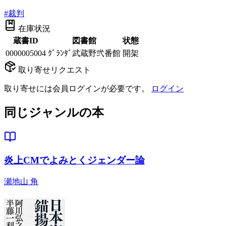
#
裁判
在庫状況
蔵書ID
図書館
状態
0000005004
ｸﾞﾗﾝﾀﾞ武蔵野弐番館
開架
取り寄せリクエスト
取り寄せには会員ログインが必要です。
ログイン
同じジャンルの本
炎上CMでよみとくジェンダー論
瀬地山 角