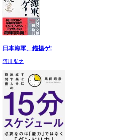
日本海軍、錨揚ゲ!
阿川 弘之