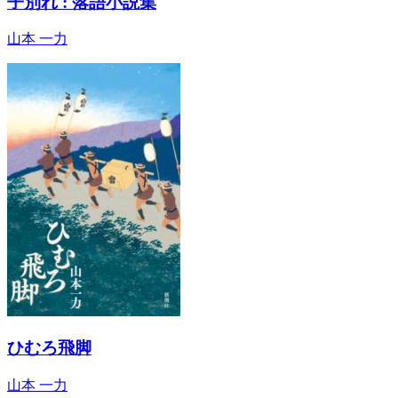
子別れ : 落語小説集
山本 一力
ひむろ飛脚
山本 一力