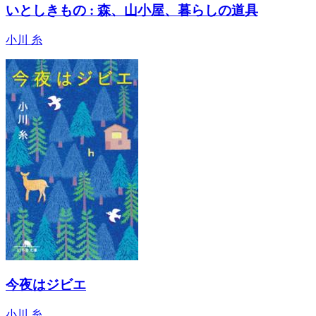
いとしきもの : 森、山小屋、暮らしの道具
小川 糸
今夜はジビエ
小川 糸