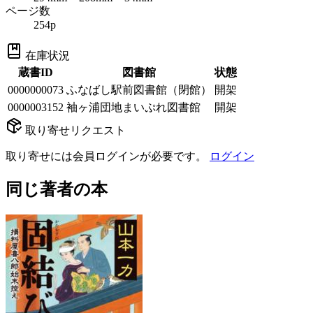
ページ数
254p
在庫状況
蔵書ID
図書館
状態
0000000073
ふなばし駅前図書館（閉館）
開架
0000003152
袖ヶ浦団地まいぷれ図書館
開架
取り寄せリクエスト
取り寄せには会員ログインが必要です。
ログイン
同じ著者の本