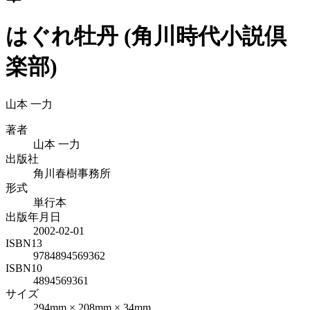
はぐれ牡丹 (角川時代小説倶
楽部)
山本 一力
著者
山本 一力
出版社
角川春樹事務所
形式
単行本
出版年月日
2002-02-01
ISBN13
9784894569362
ISBN10
4894569361
サイズ
294mm × 208mm × 34mm