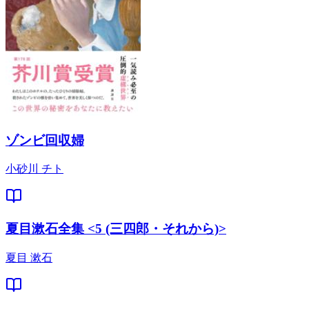
ゾンビ回収婦
小砂川 チト
夏目漱石全集 <5 (三四郎・それから)>
夏目 漱石