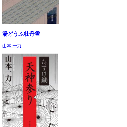
湯どうふ牡丹雪
山本 一力