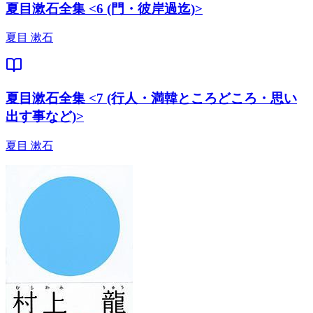
夏目漱石全集 <6 (門・彼岸過迄)>
夏目 漱石
夏目漱石全集 <7 (行人・満韓ところどころ・思い
出す事など)>
夏目 漱石