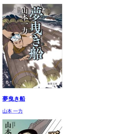
夢曳き船
山本 一力