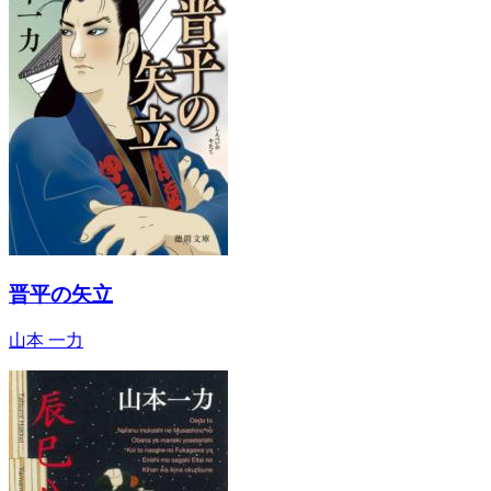
晋平の矢立
山本 一力