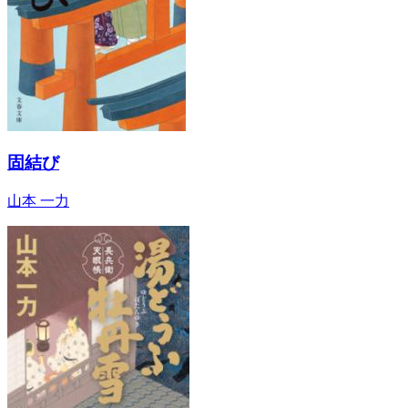
固結び
山本 一力