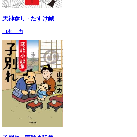
天神参り : たすけ鍼
山本 一力