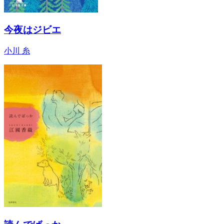
今夜はジビエ
小川 糸