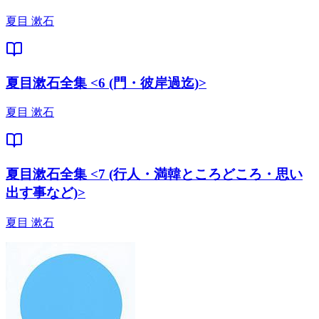
夏目 漱石
夏目漱石全集 <6 (門・彼岸過迄)>
夏目 漱石
夏目漱石全集 <7 (行人・満韓ところどころ・思い
出す事など)>
夏目 漱石