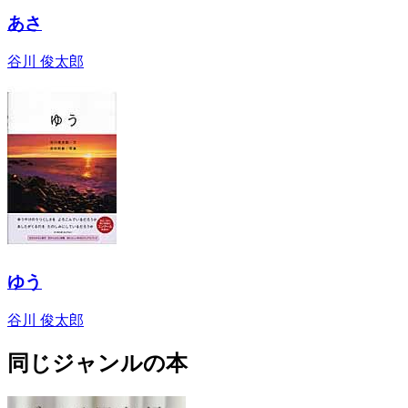
あさ
谷川 俊太郎
ゆう
谷川 俊太郎
同じジャンルの本