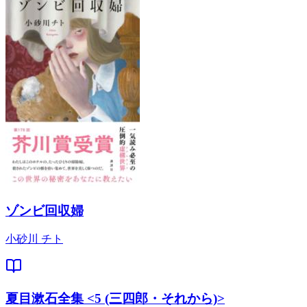
ゾンビ回収婦
小砂川 チト
夏目漱石全集 <5 (三四郎・それから)>