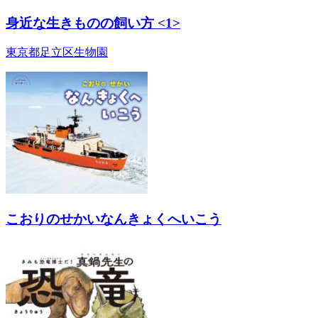
身近な生きものの飼い方 <1>
東京都足立区生物園
こおりのせかいなんきょくへいこう