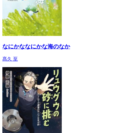
なにかななにかな海のなか
髙久 至