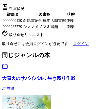
在庫状況
蔵書ID
図書館
状態
0000009459
針鼠書房船橋本店図書館
開架
0000285779
シノノメノマ図書館
開架
取り寄せリクエスト
取り寄せには会員ログインが必要です。
ログイン
同じジャンルの本
大噴火のサバイバル : 生き残り作戦
洪 在徹