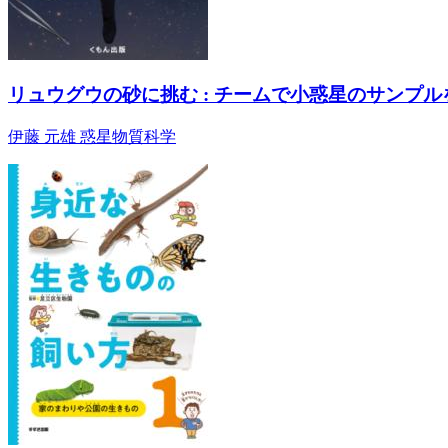
リュウグウの砂に挑む : チームで小惑星のサンプル
伊藤 元雄 惑星物質科学