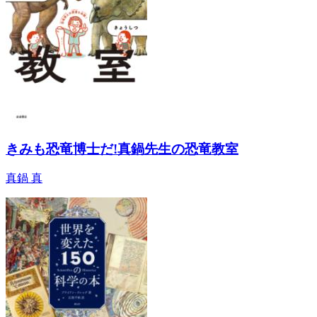
きみも恐竜博士だ!真鍋先生の恐竜教室
真鍋 真