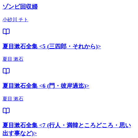
ゾンビ回収婦
小砂川 チト
夏目漱石全集 <5 (三四郎・それから)>
夏目 漱石
夏目漱石全集 <6 (門・彼岸過迄)>
夏目 漱石
夏目漱石全集 <7 (行人・満韓ところどころ・思い
出す事など)>