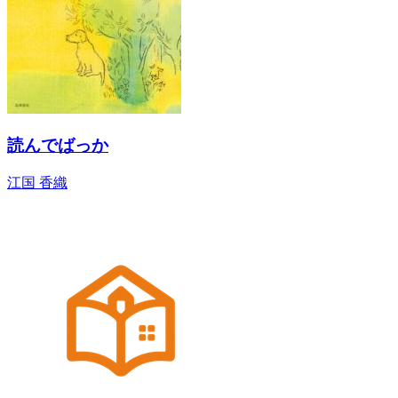
読んでばっか
江国 香織