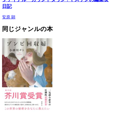
日記
安原 顕
同じジャンルの本