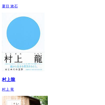
夏目 漱石
村上龍
村上 竜