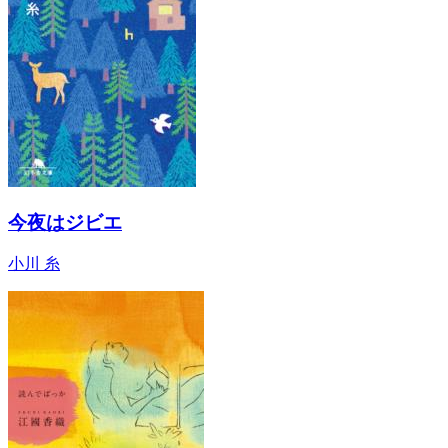
今夜はジビエ
小川 糸