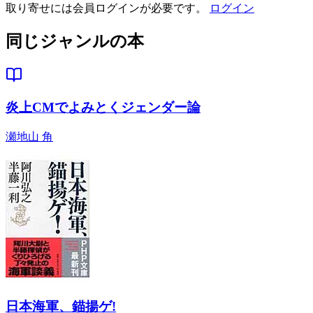
取り寄せには会員ログインが必要です。
ログイン
同じジャンルの本
炎上CMでよみとくジェンダー論
瀬地山 角
日本海軍、錨揚ゲ!