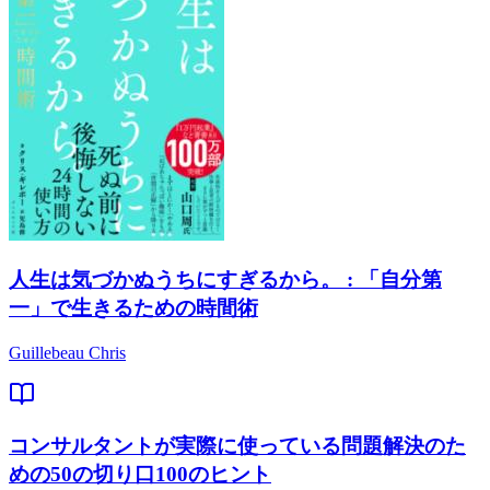
人生は気づかぬうちにすぎるから。 : 「自分第
一」で生きるための時間術
Guillebeau Chris
コンサルタントが実際に使っている問題解決のた
めの50の切り口100のヒント