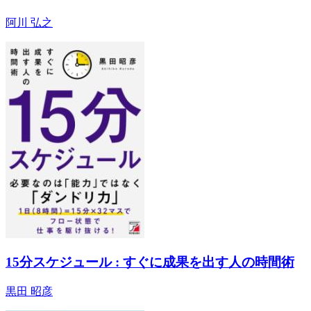
阿川 弘之
15分スケジュール : すぐに成果を出す人の時間術
黒田 昭彦