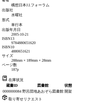
著者
構想日本J.I.フォーラム
出版社
水曜社
形式
単行本
出版年月日
2005-10-21
ISBN13
9784880651620
ISBN10
4880651621
サイズ
288mm × 189mm × 28mm
ページ数
187p
在庫状況
蔵書ID
図書館
状態
0000000084
野呂団地あおぞら図書館
開架
取り寄せリクエスト