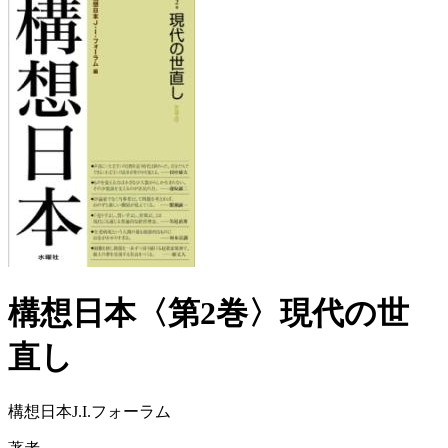
構想日本〈第2巻〉現代の世
直し
構想日本J.I.フォーラム