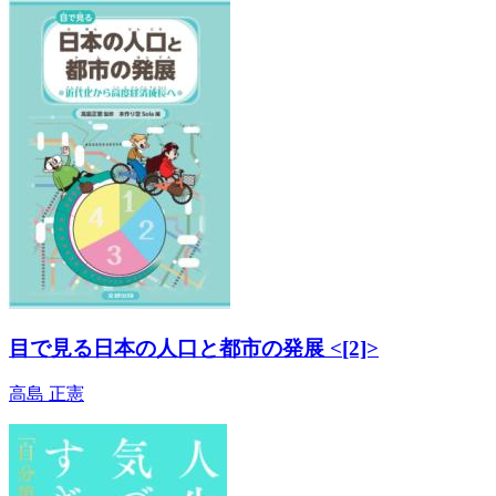
目で見る日本の人口と都市の発展 <[2]>
高島 正憲