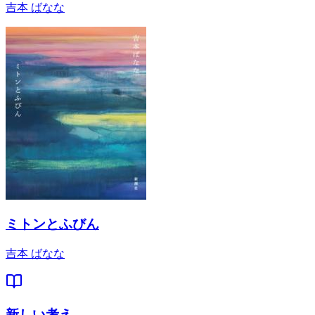
吉本 ばなな
ミトンとふびん
吉本 ばなな
新しい考え