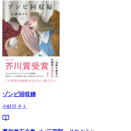
ゾンビ回収婦
小砂川 チト