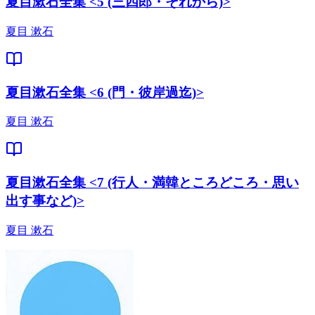
夏目漱石全集 <5 (三四郎・それから)>
夏目 漱石
夏目漱石全集 <6 (門・彼岸過迄)>
夏目 漱石
夏目漱石全集 <7 (行人・満韓ところどころ・思い
出す事など)>
夏目 漱石