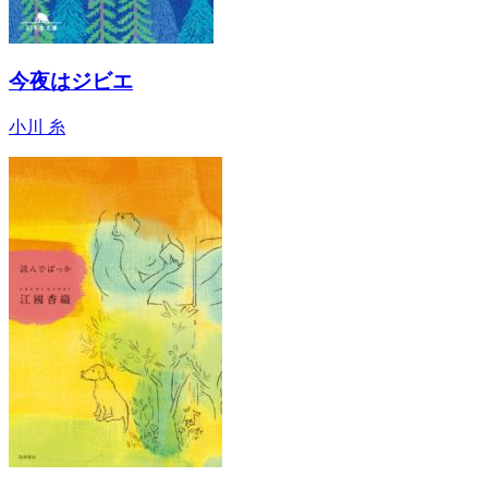
今夜はジビエ
小川 糸