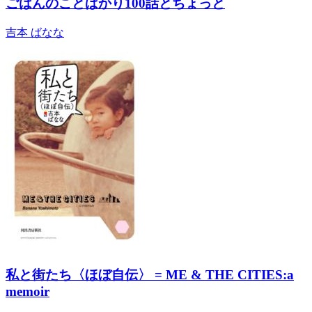
ごはんのことばかり100話とちょっと
吉本 ばなな
私と街たち〈ほぼ自伝〉 = ME & THE CITIES:a
memoir