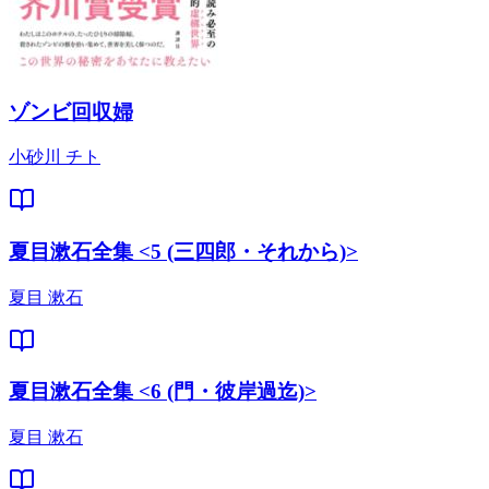
ゾンビ回収婦
小砂川 チト
夏目漱石全集 <5 (三四郎・それから)>
夏目 漱石
夏目漱石全集 <6 (門・彼岸過迄)>
夏目 漱石