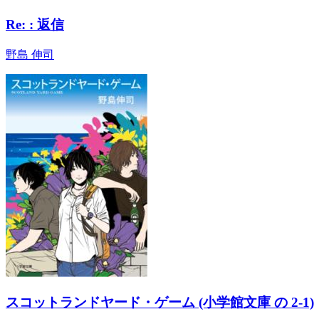
Re: : 返信
野島 伸司
スコットランドヤード・ゲーム (小学館文庫 の 2-1)