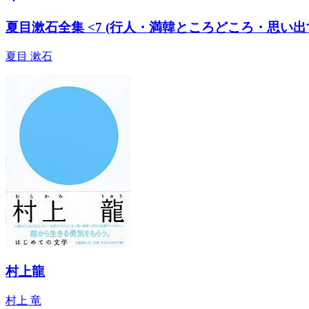
夏目漱石全集 <7 (行人・満韓ところどころ・思い出
夏目 漱石
村上龍
村上 竜