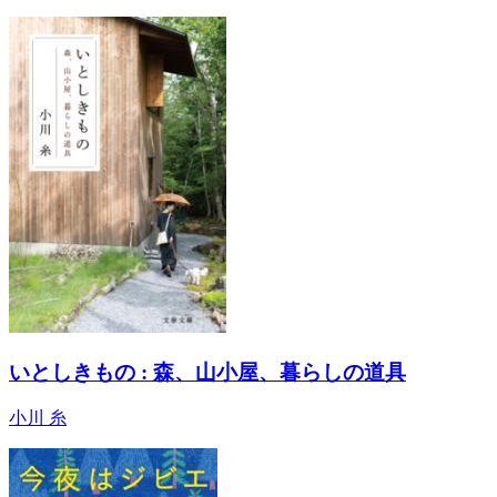
いとしきもの : 森、山小屋、暮らしの道具
小川 糸