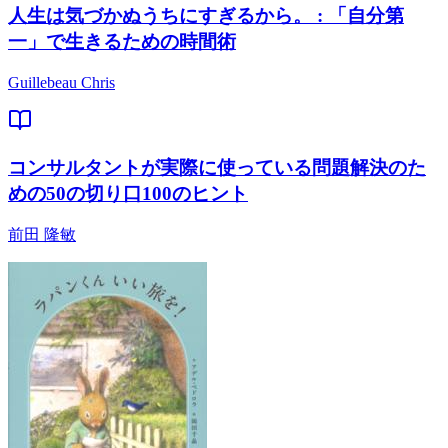
人生は気づかぬうちにすぎるから。 : 「自分第
一」で生きるための時間術
Guillebeau Chris
コンサルタントが実際に使っている問題解決のた
めの50の切り口100のヒント
前田 隆敏