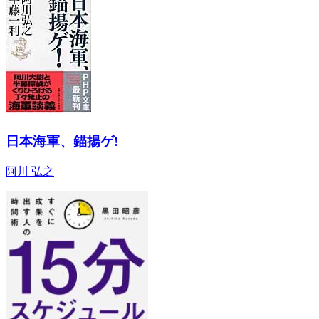
日本海軍、錨揚ゲ!
阿川 弘之