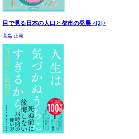
目で見る日本の人口と都市の発展 <[2]>
高島 正憲