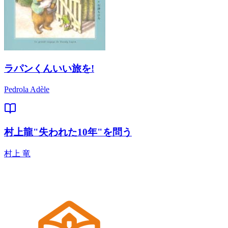
ラパンくんいい旅を!
Pedrola Adèle
村上龍"失われた10年"を問う
村上 竜