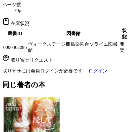
ページ数
79p
在庫状況
状
蔵書ID
図書館
態
ヴィークステージ船橋薬園台ソライエ図書
開
0000362095
館
架
取り寄せリクエスト
取り寄せには会員ログインが必要です。
ログイン
同じ著者の本