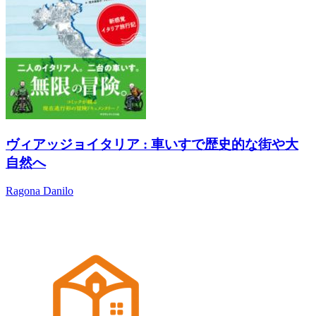
ヴィアッジョイタリア : 車いすで歴史的な街や大
自然へ
Ragona Danilo