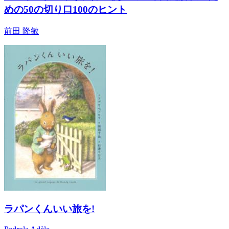
めの50の切り口100のヒント
前田 隆敏
ラパンくんいい旅を!