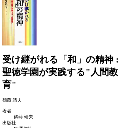
受け継がれる「和」の精神 :
聖徳学園が実践する"人間教
育"
鶴蒔 靖夫
著者
鶴蒔 靖夫
出版社