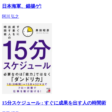
日本海軍、錨揚ゲ!
阿川 弘之
15分スケジュール : すぐに成果を出す人の時間術