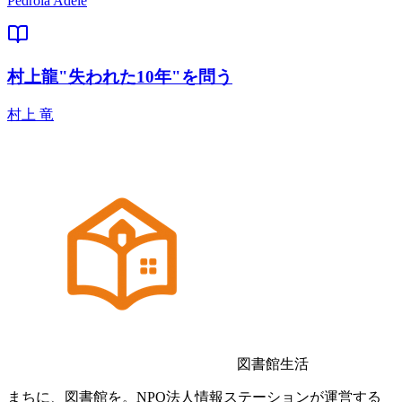
Pedrola Adèle
村上龍"失われた10年"を問う
村上 竜
図書館生活
まちに、図書館を。NPO法人情報ステーションが運営する