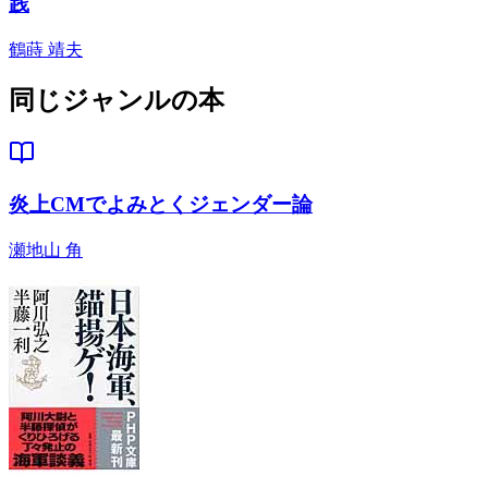
践
鶴蒔 靖夫
同じジャンルの本
炎上CMでよみとくジェンダー論
瀬地山 角