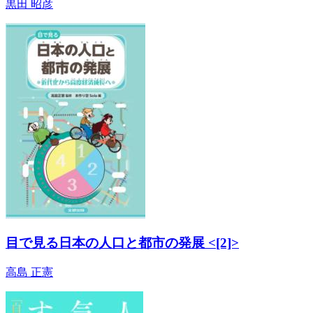
黒田 昭彦
目で見る日本の人口と都市の発展 <[2]>
高島 正憲