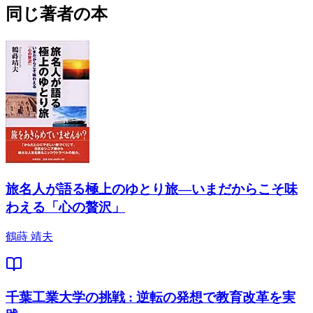
同じ著者の本
旅名人が語る極上のゆとり旅―いまだからこそ味
わえる「心の贅沢」
鶴蒔 靖夫
千葉工業大学の挑戦 : 逆転の発想で教育改革を実