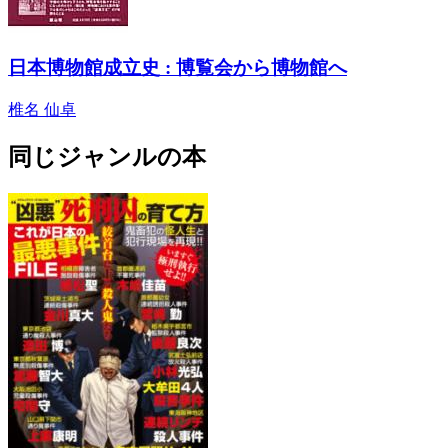
日本博物館成立史 : 博覧会から博物館へ
椎名 仙卓
同じジャンルの本