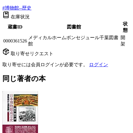
#
博物館--歴史
在庫状況
状
蔵書ID
図書館
態
メディカルホームボンセジュール千葉図書
開
0000361526
館
架
取り寄せリクエスト
取り寄せには会員ログインが必要です。
ログイン
同じ著者の本