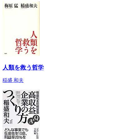
人類を救う哲学
稲盛 和夫