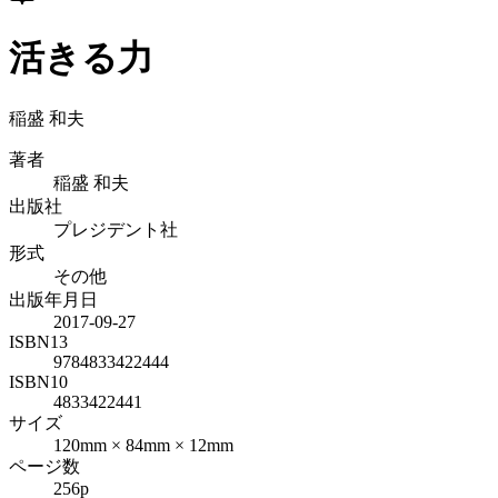
活きる力
稲盛 和夫
著者
稲盛 和夫
出版社
プレジデント社
形式
その他
出版年月日
2017-09-27
ISBN13
9784833422444
ISBN10
4833422441
サイズ
120mm × 84mm × 12mm
ページ数
256p