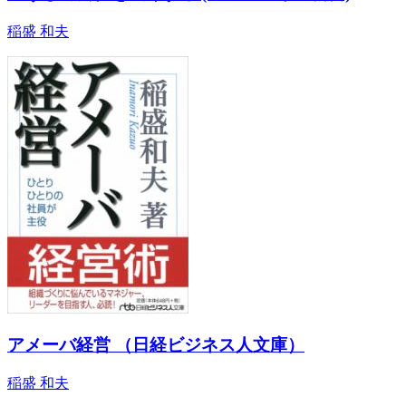
稲盛 和夫
アメーバ経営 （日経ビジネス人文庫）
稲盛 和夫