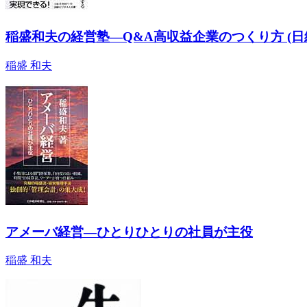
稲盛和夫の経営塾―Q&A高収益企業のつくり方 (日経ビ
稲盛 和夫
アメーバ経営―ひとりひとりの社員が主役
稲盛 和夫