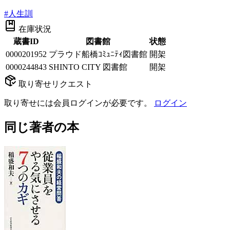
#
人生訓
在庫状況
蔵書ID
図書館
状態
0000201952
プラウド船橋ｺﾐｭﾆﾃｨ図書館
開架
0000244843
SHINTO CITY 図書館
開架
取り寄せリクエスト
取り寄せには会員ログインが必要です。
ログイン
同じ著者の本