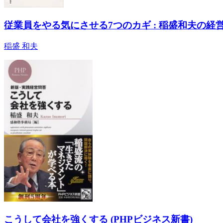
従業員をやる気にさせる7つのカギ : 稲盛和夫の経
稲盛 和夫
こうして会社を強くする (PHPビジネス新書)