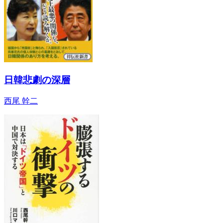
日韓悲劇の深層
西尾 幹二