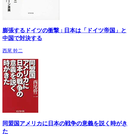
膨張するドイツの衝撃 : 日本は「ドイツ帝国」と
中国で対決する
西尾 幹二
同盟国アメリカに日本の戦争の意義を説く時がき
た