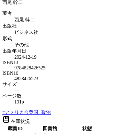
西尾 幹二
著者
西尾 幹二
出版社
ビジネス社
形式
その他
出版年月日
2024-12-19
ISBN13
9784828426525
ISBN10
4828426523
サイズ
—
ページ数
191p
#
アメリカ合衆国--政治
在庫状況
蔵書ID
図書館
状態