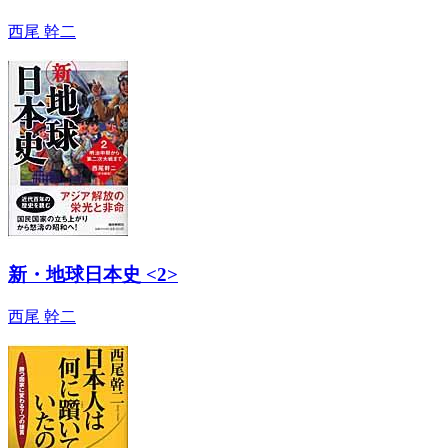
西尾 幹二
新・地球日本史 <2>
西尾 幹二