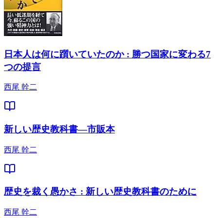
日本人は何に躓いていたのか : 勝つ国家に変わる7
つの提言
西尾 幹二
新しい歴史教科書―市販本
西尾 幹二
歴史を裁く愚かさ : 新しい歴史教科書のために
西尾 幹二