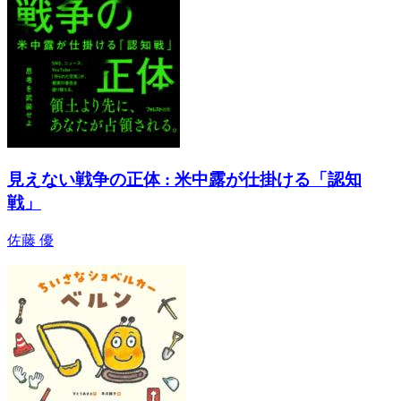
見えない戦争の正体 : 米中露が仕掛ける「認知
戦」
佐藤 優