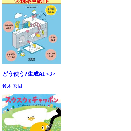
どう使う?生成AI <3>
鈴木 秀樹