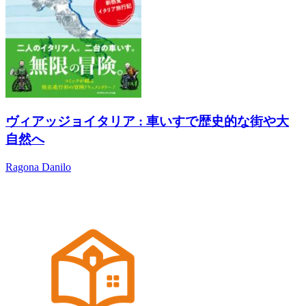
ヴィアッジョイタリア : 車いすで歴史的な街や大
自然へ
Ragona Danilo