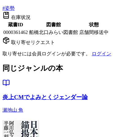
#
姿勢
在庫状況
蔵書ID
図書館
状態
0000361462
船橋北口みらい図書館
店舗間移送中
取り寄せリクエスト
取り寄せには会員ログインが必要です。
ログイン
同じジャンルの本
炎上CMでよみとくジェンダー論
瀬地山 角