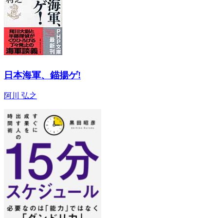
日本海軍、錨揚ゲ!
阿川 弘之