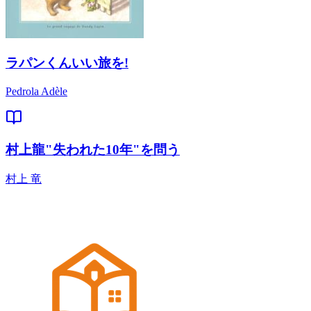
ラパンくんいい旅を!
Pedrola Adèle
村上龍"失われた10年"を問う
村上 竜