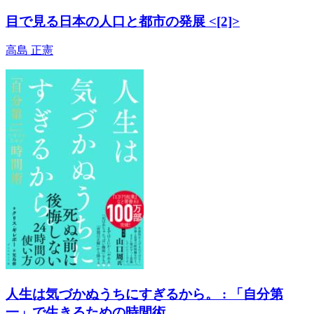
目で見る日本の人口と都市の発展 <[2]>
高島 正憲
人生は気づかぬうちにすぎるから。 : 「自分第
一」で生きるための時間術