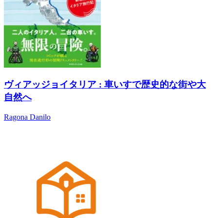
ヴィアッジョイタリア : 車いすで歴史的な街や大
自然へ
Ragona Danilo