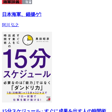
日本海軍、錨揚ゲ!
阿川 弘之
15分スケジュール : すぐに成果を出す人の時間術