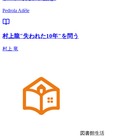
Pedrola Adèle
村上龍"失われた10年"を問う
村上 竜
図書館生活