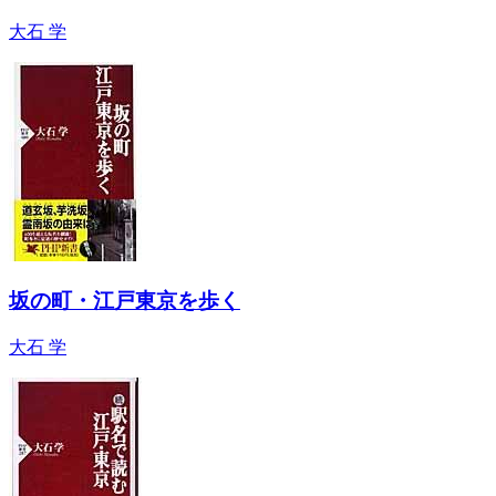
大石 学
坂の町・江戸東京を歩く
大石 学