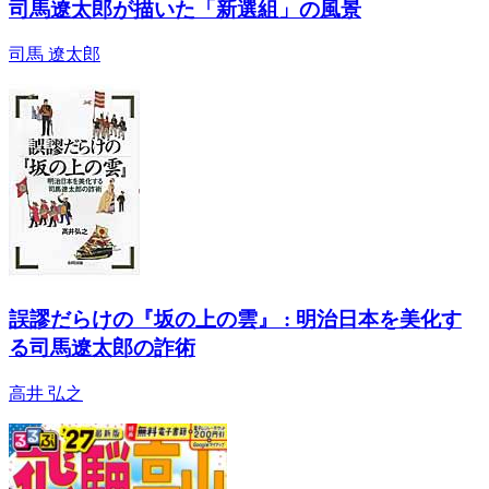
司馬遼太郎が描いた「新選組」の風景
司馬 遼太郎
誤謬だらけの『坂の上の雲』 : 明治日本を美化す
る司馬遼太郎の詐術
高井 弘之