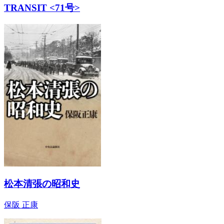
TRANSIT <71号>
松本清張の昭和史
保阪 正康