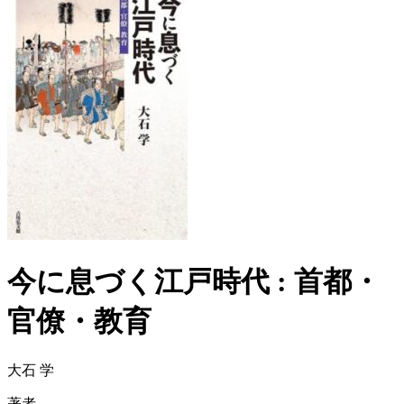
今に息づく江戸時代 : 首都・
官僚・教育
大石 学
著者