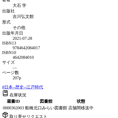
大石 学
出版社
吉川弘文館
形式
その他
出版年月日
2021-07-28
ISBN13
9784642084017
ISBN10
4642084010
サイズ
—
ページ数
207p
#
日本--歴史--江戸時代
在庫状況
蔵書ID
図書館
状態
0000362003
船橋北口みらい図書館
店舗間移送中
取り寄せリクエスト