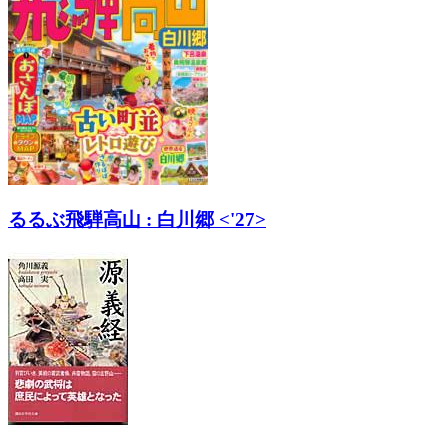
るるぶ飛騨高山 : 白川郷 <'27>