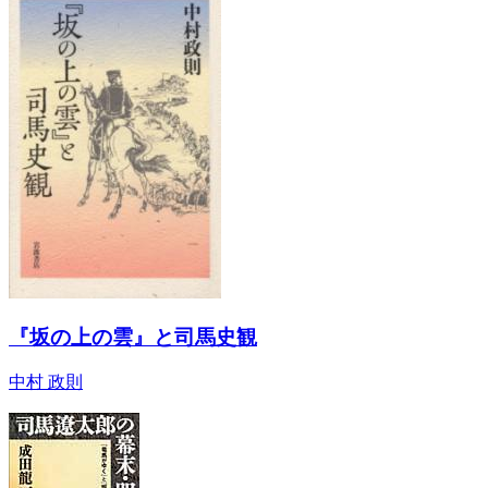
『坂の上の雲』と司馬史観
中村 政則