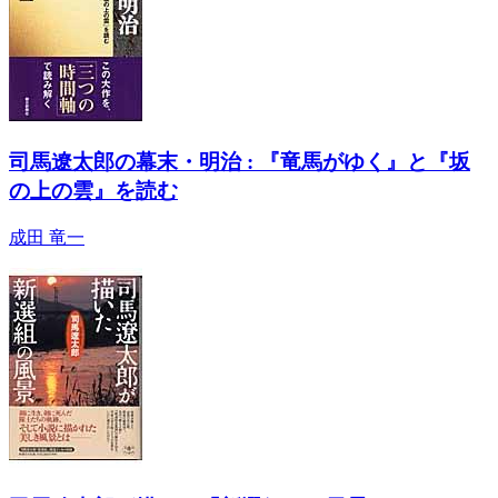
司馬遼太郎の幕末・明治 : 『竜馬がゆく』と『坂
の上の雲』を読む
成田 竜一