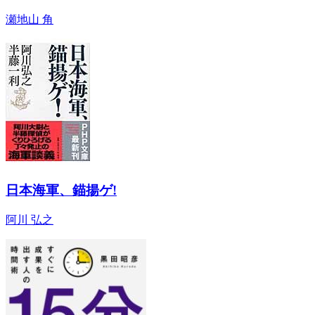
瀬地山 角
日本海軍、錨揚ゲ!
阿川 弘之