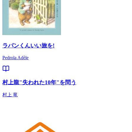
ラパンくんいい旅を!
Pedrola Adèle
村上龍"失われた10年"を問う
村上 竜