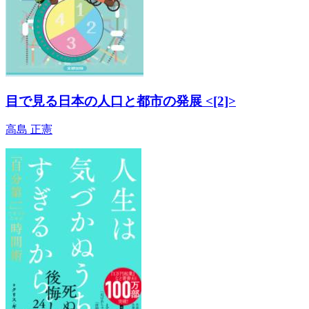
目で見る日本の人口と都市の発展 <[2]>
高島 正憲