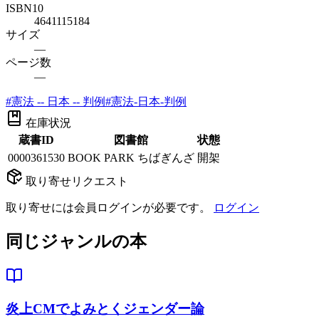
ISBN10
4641115184
サイズ
—
ページ数
—
#
憲法 -- 日本 -- 判例
#
憲法-日本-判例
在庫状況
蔵書ID
図書館
状態
0000361530
BOOK PARK ちばぎんざ
開架
取り寄せリクエスト
取り寄せには会員ログインが必要です。
ログイン
同じジャンルの本
炎上CMでよみとくジェンダー論