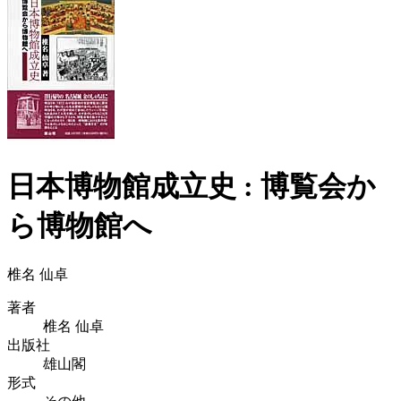
日本博物館成立史 : 博覧会か
ら博物館へ
椎名 仙卓
著者
椎名 仙卓
出版社
雄山閣
形式