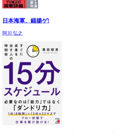
日本海軍、錨揚ゲ!
阿川 弘之