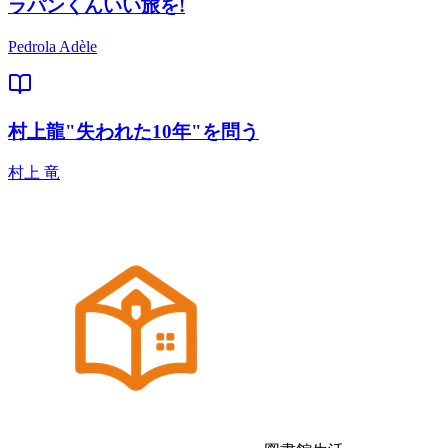
ラパンくんいい旅を!
Pedrola Adèle
村上龍"失われた10年"を問う
村上 竜