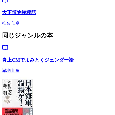
大正博物館秘話
椎名 仙卓
同じジャンルの本
炎上CMでよみとくジェンダー論
瀬地山 角