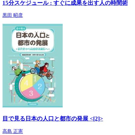
15分スケジュール : すぐに成果を出す人の時間術
黒田 昭彦
目で見る日本の人口と都市の発展 <[2]>
高島 正憲