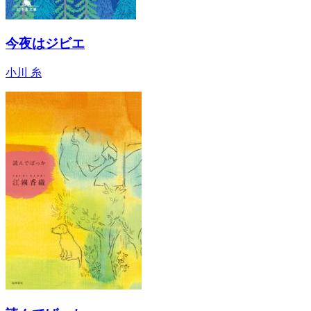
今夜はジビエ
小川 糸