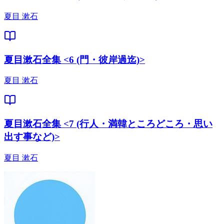
夏目 漱石
夏目漱石全集 <6 (門・彼岸過迄)>
夏目 漱石
夏目漱石全集 <7 (行人・満韓ところどころ・思い
出す事など)>
夏目 漱石