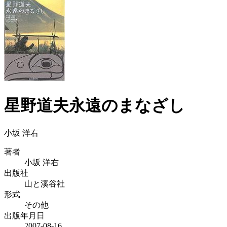
星野道夫永遠のまなざし
小坂 洋右
著者
小坂 洋右
出版社
山と溪谷社
形式
その他
出版年月日
2007-08-16