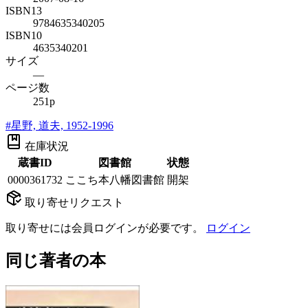
ISBN13
9784635340205
ISBN10
4635340201
サイズ
—
ページ数
251p
#
星野, 道夫, 1952-1996
在庫状況
蔵書ID
図書館
状態
0000361732
ここち本八幡図書館
開架
取り寄せリクエスト
取り寄せには会員ログインが必要です。
ログイン
同じ著者の本