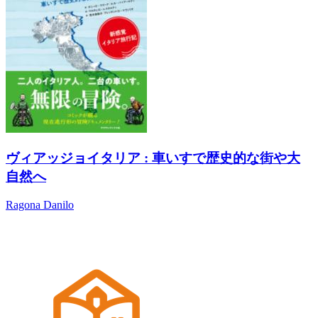
ヴィアッジョイタリア : 車いすで歴史的な街や大
自然へ
Ragona Danilo