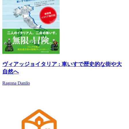
ヴィアッジョイタリア : 車いすで歴史的な街や大
自然へ
Ragona Danilo