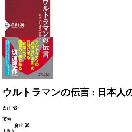
ウルトラマンの伝言 : 日本
倉山 満
著者
倉山 満
出版社