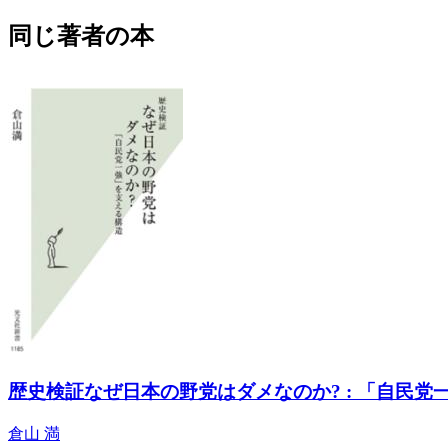
同じ著者の本
歴史検証なぜ日本の野党はダメなのか? : 「自民党
倉山 満