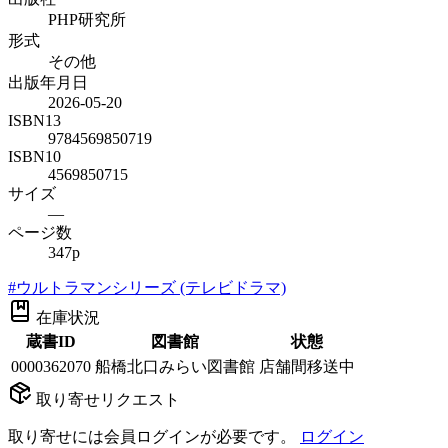
PHP研究所
形式
その他
出版年月日
2026-05-20
ISBN13
9784569850719
ISBN10
4569850715
サイズ
—
ページ数
347p
#
ウルトラマンシリーズ (テレビドラマ)
在庫状況
蔵書ID
図書館
状態
0000362070
船橋北口みらい図書館
店舗間移送中
取り寄せリクエスト
取り寄せには会員ログインが必要です。
ログイン