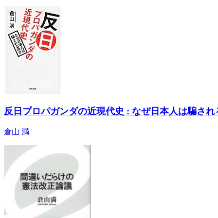
反日プロパガンダの近現代史 : なぜ日本人は騙され
倉山 満