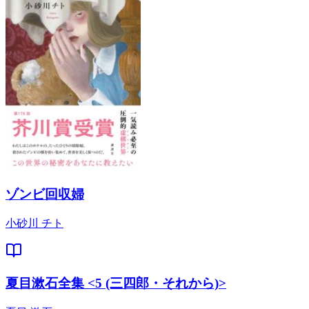
ゾンビ回収婦
小砂川 チト
夏目漱石全集 <5 (三四郎・それから)>