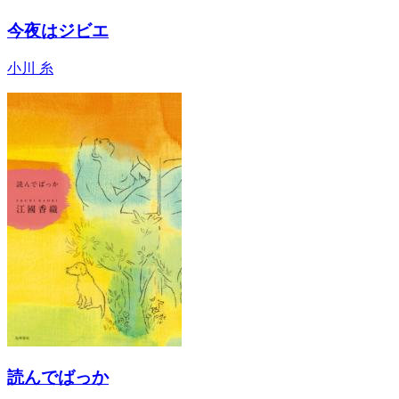
今夜はジビエ
小川 糸
読んでばっか