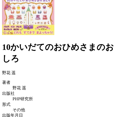
10かいだてのおひめさまのお
しろ
野花 遥
著者
野花 遥
出版社
PHP研究所
形式
その他
出版年月日