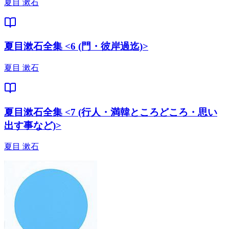
夏目 漱石
夏目漱石全集 <6 (門・彼岸過迄)>
夏目 漱石
夏目漱石全集 <7 (行人・満韓ところどころ・思い
出す事など)>
夏目 漱石