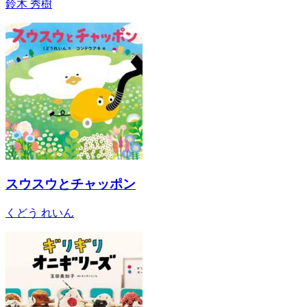
鈴木 秀樹
スウスウとチャッポン
くどう れいん