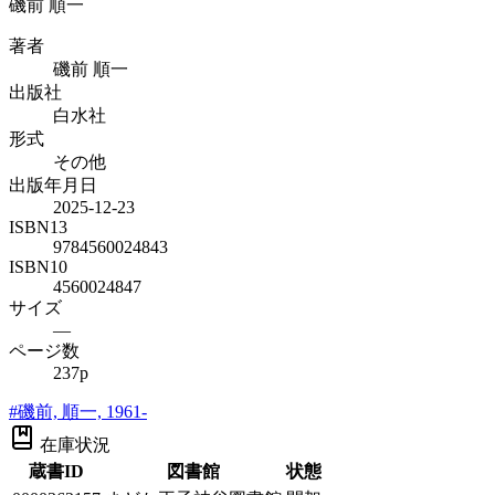
磯前 順一
著者
磯前 順一
出版社
白水社
形式
その他
出版年月日
2025-12-23
ISBN13
9784560024843
ISBN10
4560024847
サイズ
—
ページ数
237p
#
磯前, 順一, 1961-
在庫状況
蔵書ID
図書館
状態