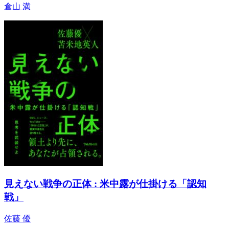
倉山 満
見えない戦争の正体 : 米中露が仕掛ける「認知
戦」
佐藤 優