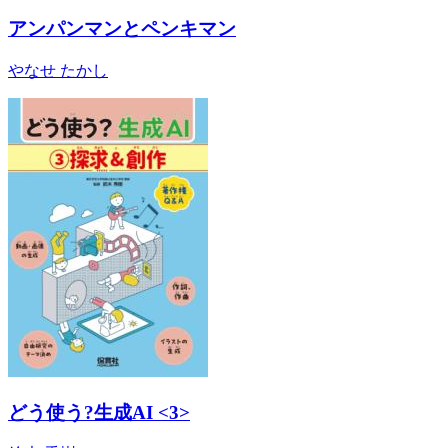
アンパンマンとペンキマン
やなせ たかし
どう使う?生成AI <3>