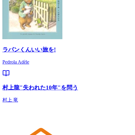
ラパンくんいい旅を!
Pedrola Adèle
村上龍"失われた10年"を問う
村上 竜