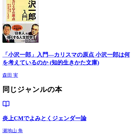
「小沢一郎」入門―カリスマの原点 小沢一郎は何
を考えているのか (知的生きかた文庫)
森田 実
同じジャンルの本
炎上CMでよみとくジェンダー論
瀬地山 角