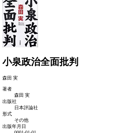
小泉政治全面批判
森田 実
著者
森田 実
出版社
日本評論社
形式
その他
出版年月日
0001-01-01