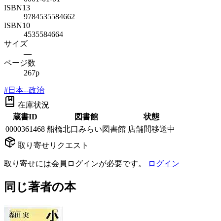
ISBN13
9784535584662
ISBN10
4535584664
サイズ
—
ページ数
267p
#
日本--政治
在庫状況
蔵書ID
図書館
状態
0000361468
船橋北口みらい図書館
店舗間移送中
取り寄せリクエスト
取り寄せには会員ログインが必要です。
ログイン
同じ著者の本