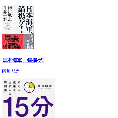
日本海軍、錨揚ゲ!
阿川 弘之