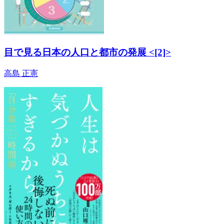
目で見る日本の人口と都市の発展 <[2]>
高島 正憲