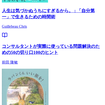
人生は気づかぬうちにすぎるから。 : 「自分第
一」で生きるための時間術
Guillebeau Chris
コンサルタントが実際に使っている問題解決のた
めの50の切り口100のヒント
前田 隆敏