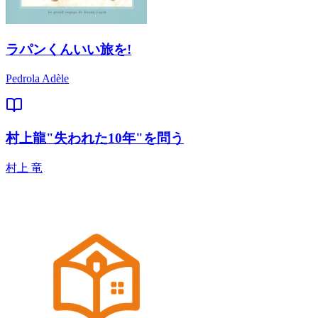
ラパンくんいい旅を!
Pedrola Adèle
村上龍"失われた10年"を問う
村上 竜