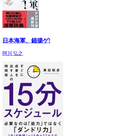
日本海軍、錨揚ゲ!
阿川 弘之