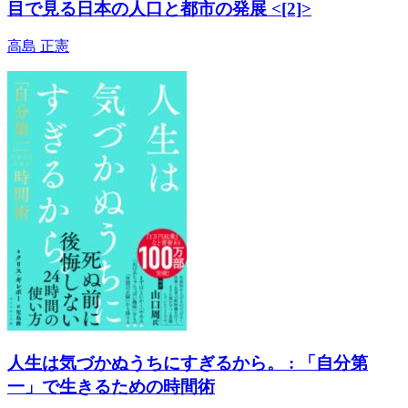
目で見る日本の人口と都市の発展 <[2]>
高島 正憲
人生は気づかぬうちにすぎるから。 : 「自分第
一」で生きるための時間術